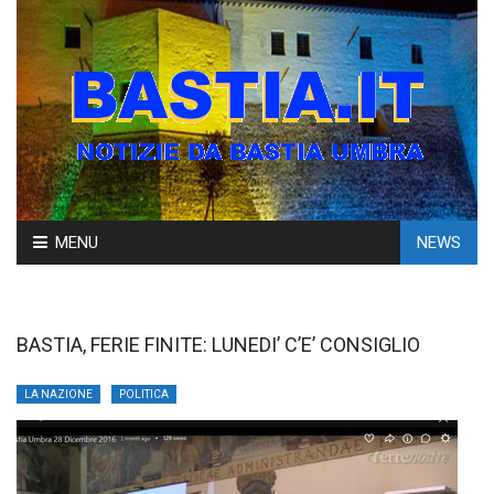
Skip
MENU
NEWS
to
content
BASTIA, FERIE FINITE: LUNEDI’ C’E’ CONSIGLIO
LA NAZIONE
POLITICA