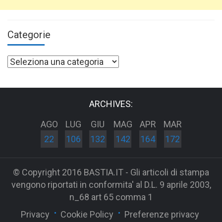
Categorie
Categorie
ARCHIVES:
AGO
LUG
GIU
MAG
APR
MAR
22
106
132
142
164
172
© Copyright 2016 BASTIA.IT - Gli articoli di stampa
vengono riportati in conformita' al D.L. 9 aprile 2003,
n_68 art 65 comma 1
Privacy
Cookie Policy
Preferenze privacy