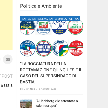
Politica e Ambiente
,
,
,
BASTIA
BASTIA NEWS
BASTIA UMBRA
POLITICA
“LA BOCCIATURA DELLA
ROTTAMAZIONE QUINQUIES E IL
CASO DEL SUPERSINDACO DI
 POST
BASTIA
 Bastia
By
Gianluca
/
6 Agosto 2026
“A Höchberg vile attentato a
valori europei”