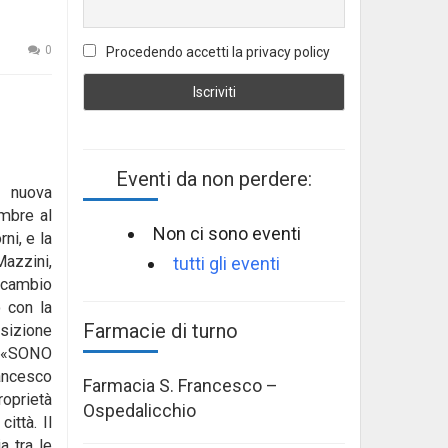
0
Procedendo accetti la privacy policy
Eventi da non perdere:
 nuova
embre al
Non ci sono eventi
ni, e la
azzini,
tutti gli eventi
scambio
o con la
Farmacie di turno
osizione
o.«SONO
ancesco
Farmacia S. Francesco –
roprietà
Ospedalicchio
ittà. Il
a tra le