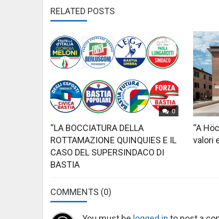
RELATED POSTS
0
“LA BOCCIATURA DELLA
“A Höc
ROTTAMAZIONE QUINQUIES E IL
valori 
CASO DEL SUPERSINDACO DI
BASTIA
COMMENTS
(0)
You must be
logged in
to post a c