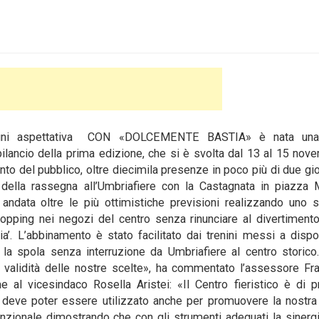
 ogni aspettativa CON «DOLCEMENTE BASTIA» è nata una
 bilancio della prima edizione, che si è svolta dal 13 al 15 nov
nto del pubblico, oltre diecimila presenze in poco più di due gior
della rassegna all’Umbriafiere con la Castagnata in piazza M
ndata oltre le più ottimistiche previsioni realizzando uno 
shopping nei negozi del centro senza rinunciare al divertiment
ia’. L’abbinamento è stato facilitato dai trenini messi a disp
 la spola senza interruzione da Umbriafiere al centro storic
 validità delle nostre scelte», ha commentato l’assessore Fr
e al vicesindaco Rosella Aristei: «Il Centro fieristico è di p
 deve poter essere utilizzato anche per promuovere la nostra c
unzionale dimostrando che con gli strumenti adeguati la sinergi