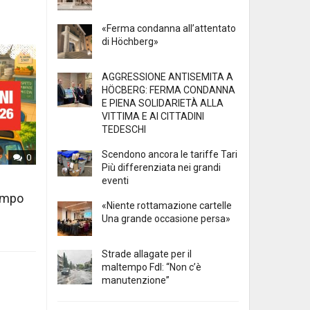
«Ferma condanna all’attentato
di Höchberg»
AGGRESSIONE ANTISEMITA A
HÖCBERG: FERMA CONDANNA
E PIENA SOLIDARIETÀ ALLA
VITTIMA E AI CITTADINI
TEDESCHI
Scendono ancora le tariffe Tari
0
Più differenziata nei grandi
eventi
tempo
«Niente rottamazione cartelle
Una grande occasione persa»
Strade allagate per il
maltempo FdI: “Non c’è
manutenzione”