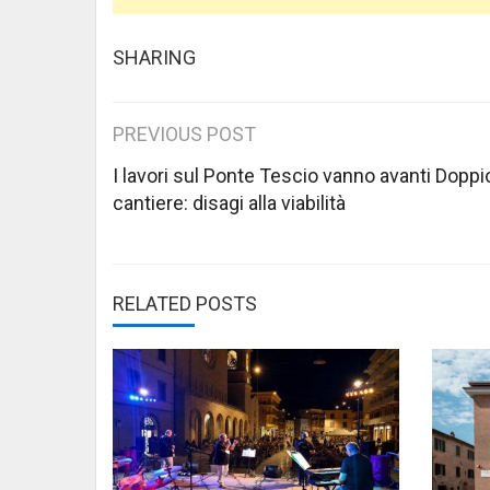
SHARING
Post
PREVIOUS POST
navigation
I lavori sul Ponte Tescio vanno avanti Doppi
cantiere: disagi alla viabilità
RELATED POSTS