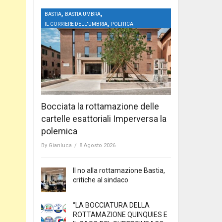
,
,
BASTIA
BASTIA UMBRA
,
IL CORRIERE DELL'UMBRIA
POLITICA
Bocciata la rottamazione delle
cartelle esattoriali Imperversa la
polemica
By
Gianluca
/
8 Agosto 2026
Il no alla rottamazione Bastia,
critiche al sindaco
“LA BOCCIATURA DELLA
ROTTAMAZIONE QUINQUIES E