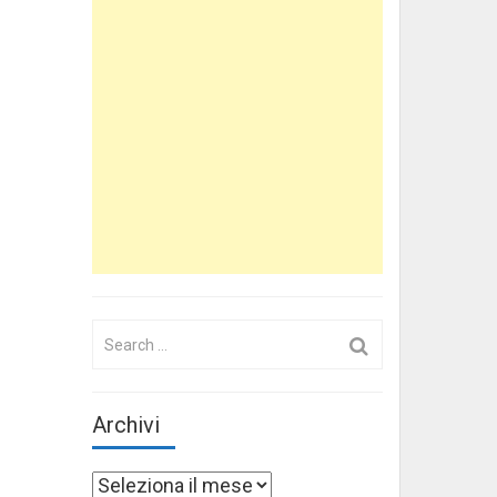
Search
for:
Archivi
Archivi