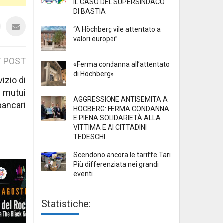
IL CASO DEL SUPERSINDACO
DI BASTIA
“A Höchberg vile attentato a
valori europei”
 POST
«Ferma condanna all’attentato
di Höchberg»
izio di
e mutui
AGGRESSIONE ANTISEMITA A
bancari
HÖCBERG: FERMA CONDANNA
E PIENA SOLIDARIETÀ ALLA
VITTIMA E AI CITTADINI
TEDESCHI
Scendono ancora le tariffe Tari
Più differenziata nei grandi
eventi
Statistiche: