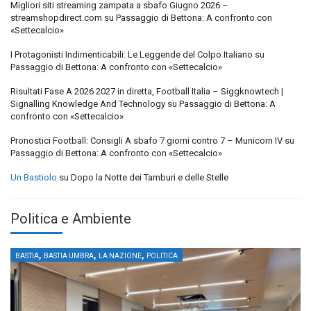
Migliori siti streaming zampata a sbafo Giugno 2026 –
streamshopdirect.com
su
Passaggio di Bettona: A confronto con
«Settecalcio»
I Protagonisti Indimenticabili: Le Leggende del Colpo Italiano
su
Passaggio di Bettona: A confronto con «Settecalcio»
Risultati Fase A 2026 2027 in diretta, Football Italia – Siggknowtech |
Signalling Knowledge And Technology
su
Passaggio di Bettona: A
confronto con «Settecalcio»
Pronostici Football: Consigli A sbafo 7 giorni contro 7 – Municorn IV
su
Passaggio di Bettona: A confronto con «Settecalcio»
Un Bastiolo
su
Dopo la Notte dei Tamburi e delle Stelle
Politica e Ambiente
,
,
,
BASTIA
BASTIA UMBRA
LA NAZIONE
POLITICA