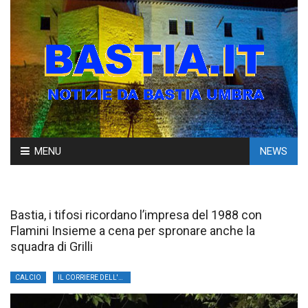
Skip
MENU
NEWS
to
content
Bastia, i tifosi ricordano l’impresa del 1988 con
Flamini Insieme a cena per spronare anche la
squadra di Grilli
CALCIO
IL CORRIERE DELL'UMBRIA