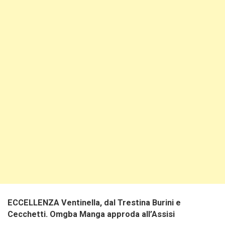
ECCELLENZA Ventinella, dal Trestina Burini e
Cecchetti. Omgba Manga approda all’Assisi