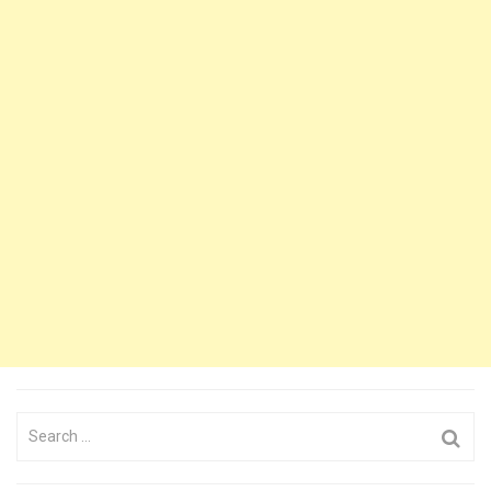
Search
for: