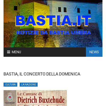
Skip
MENU
NEWS
to
content
BASTIA, IL CONCERTO DELLA DOMENICA
CULTURA
LA NAZIONE