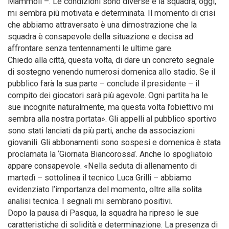
Mammoli –. Le condizioni sono diverse e la squadra, oggi,
mi sembra più motivata e determinata. Il momento di crisi
che abbiamo attraversato è una dimostrazione che la
squadra è consapevole della situazione e decisa ad
affrontare senza tentennamenti le ultime gare.
Chiedo alla città, questa volta, di dare un concreto segnale
di sostegno venendo numerosi domenica allo stadio. Se il
pubblico farà la sua parte – conclude il presidente – il
compito dei giocatori sarà più agevole. Ogni partita ha le
sue incognite naturalmente, ma questa volta l’obiettivo mi
sembra alla nostra portata». Gli appelli al pubblico sportivo
sono stati lanciati da più parti, anche da associazioni
giovanili. Gli abbonamenti sono sospesi e domenica è stata
proclamata la ‘Giornata Biancorossa’. Anche lo spogliatoio
appare consapevole. «Nella seduta di allenamento di
martedì – sottolinea il tecnico Luca Grilli – abbiamo
evidenziato l’importanza del momento, oltre alla solita
analisi tecnica. I segnali mi sembrano positivi.
Dopo la pausa di Pasqua, la squadra ha ripreso le sue
caratteristiche di solidità e determinazione. La presenza di