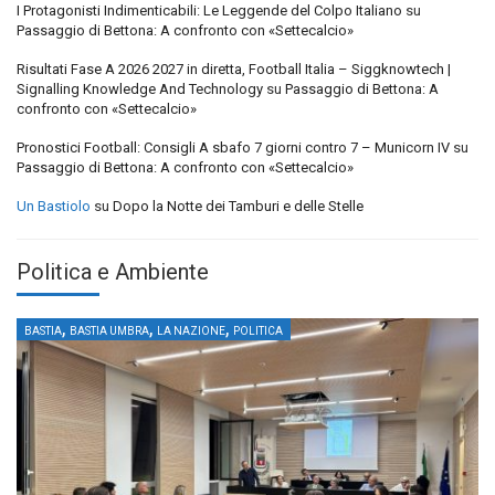
I Protagonisti Indimenticabili: Le Leggende del Colpo Italiano
su
Passaggio di Bettona: A confronto con «Settecalcio»
Risultati Fase A 2026 2027 in diretta, Football Italia – Siggknowtech |
Signalling Knowledge And Technology
su
Passaggio di Bettona: A
confronto con «Settecalcio»
Pronostici Football: Consigli A sbafo 7 giorni contro 7 – Municorn IV
su
Passaggio di Bettona: A confronto con «Settecalcio»
Un Bastiolo
su
Dopo la Notte dei Tamburi e delle Stelle
Politica e Ambiente
,
,
,
BASTIA
BASTIA UMBRA
LA NAZIONE
POLITICA