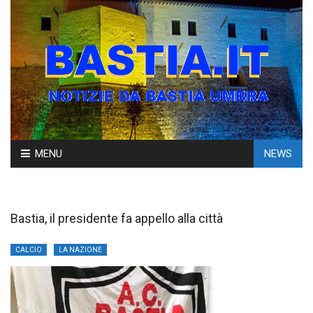
Skip
MENU
NEWS
to
content
Bastia, il presidente fa appello alla città
CALCIO
LA NAZIONE