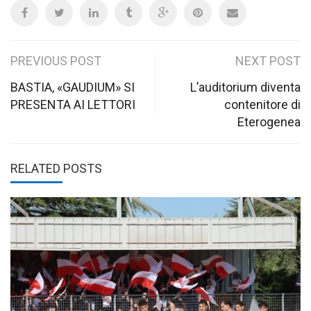
Post
PREVIOUS POST
NEXT POST
navigation
BASTIA, «GAUDIUM» SI
L’auditorium diventa
PRESENTA AI LETTORI
contenitore di
Eterogenea
RELATED POSTS