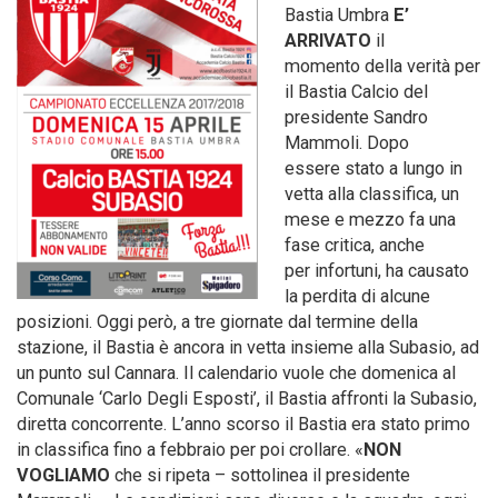
Bastia Umbra
E’
ARRIVATO
il
momento della verità per
il Bastia Calcio del
presidente Sandro
Mammoli. Dopo
essere stato a lungo in
vetta alla classifica, un
mese e mezzo fa una
fase critica, anche
per infortuni, ha causato
la perdita di alcune
posizioni. Oggi però, a tre giornate dal termine della
stazione, il Bastia è ancora in vetta insieme alla Subasio, ad
un punto sul Cannara. Il calendario vuole che domenica al
Comunale ‘Carlo Degli Esposti’, il Bastia affronti la Subasio,
diretta concorrente. L’anno scorso il Bastia era stato primo
in classifica fino a febbraio per poi crollare. «
NON
VOGLIAMO
che si ripeta – sottolinea il presidente