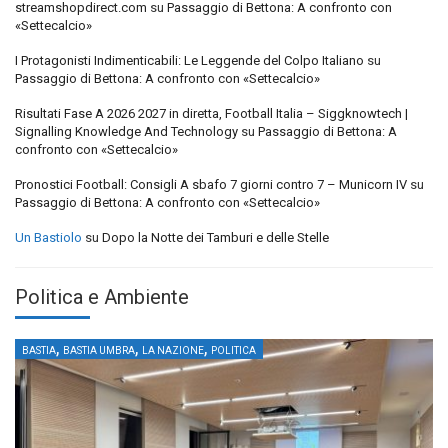
streamshopdirect.com
su
Passaggio di Bettona: A confronto con
«Settecalcio»
I Protagonisti Indimenticabili: Le Leggende del Colpo Italiano
su
Passaggio di Bettona: A confronto con «Settecalcio»
Risultati Fase A 2026 2027 in diretta, Football Italia – Siggknowtech |
Signalling Knowledge And Technology
su
Passaggio di Bettona: A
confronto con «Settecalcio»
Pronostici Football: Consigli A sbafo 7 giorni contro 7 – Municorn IV
su
Passaggio di Bettona: A confronto con «Settecalcio»
Un Bastiolo
su
Dopo la Notte dei Tamburi e delle Stelle
Politica e Ambiente
,
,
,
BASTIA
BASTIA UMBRA
LA NAZIONE
POLITICA