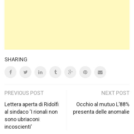
SHARING
Post
PREVIOUS POST
NEXT POST
navigation
Lettera aperta di Ridolfi
Occhio al mutuo L’88%
al sindaco ‘I rionali non
presenta delle anomalie
sono ubriaconi
incoscienti’