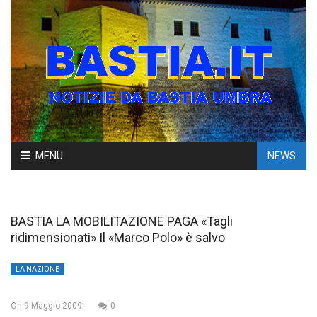
Skip
MENU
NEWS
to
content
BASTIA LA MOBILITAZIONE PAGA «Tagli
ridimensionati» Il «Marco Polo» è salvo
LA NAZIONE
On
9 Maggio 2009
0