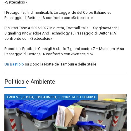
«Settecalcio»
I Protagonisti Indimenticabili: Le Leggende del Colpo Italiano
su
Passaggio di Bettona: A confronto con «Settecalcio»
Risultati Fase A 2026 2027 in diretta, Football Italia – Siggknowtech |
Signalling Knowledge And Technology
su
Passaggio di Bettona: A
confronto con «Settecalcio»
Pronostici Football: Consigli A sbafo 7 giorni contro 7 – Municorn IV
su
Passaggio di Bettona: A confronto con «Settecalcio»
Un Bastiolo
su
Dopo la Notte dei Tamburi e delle Stelle
Politica e Ambiente
,
,
,
AMBIENTE
BASTIA
BASTIA UMBRA
IL CORRIERE DELL'UMBRIA