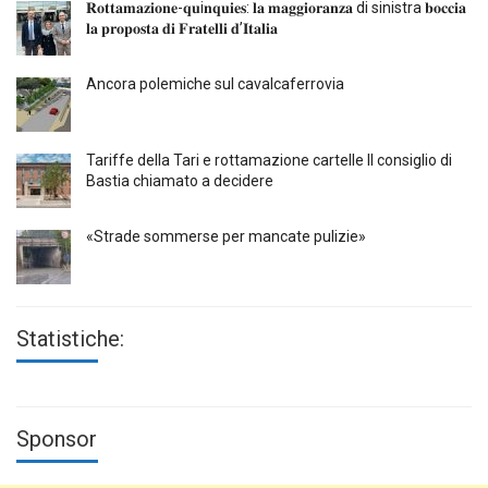
𝐑𝐨𝐭𝐭𝐚𝐦𝐚𝐳𝐢𝐨𝐧𝐞-𝐪𝐮i𝐧𝐪𝐮𝐢𝐞𝐬: 𝐥𝐚 𝐦𝐚𝐠𝐠𝐢𝐨𝐫𝐚𝐧𝐳𝐚 di sinistra 𝐛𝐨𝐜𝐜𝐢𝐚
𝐥𝐚 𝐩𝐫𝐨𝐩𝐨𝐬𝐭𝐚 𝐝𝐢 𝐅𝐫𝐚𝐭𝐞𝐥𝐥𝐢 𝐝’𝐈𝐭𝐚𝐥𝐢𝐚
Ancora polemiche sul cavalcaferrovia
Tariffe della Tari e rottamazione cartelle Il consiglio di
Bastia chiamato a decidere
«Strade sommerse per mancate pulizie»
Statistiche:
Sponsor