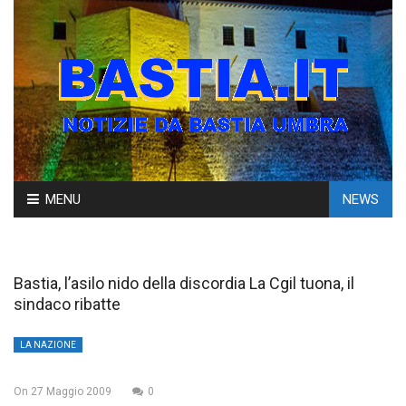
Skip
MENU
NEWS
to
content
Bastia, l’asilo nido della discordia La Cgil tuona, il
sindaco ribatte
LA NAZIONE
On
27 Maggio 2009
0