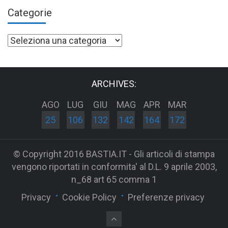
Categorie
Categorie
ARCHIVES:
AGO
LUG
GIU
MAG
APR
MAR
25
106
132
142
164
172
© Copyright 2016 BASTIA.IT - Gli articoli di stampa
vengono riportati in conformita' al D.L. 9 aprile 2003,
n_68 art 65 comma 1
Privacy
Cookie Policy
Preferenze privacy