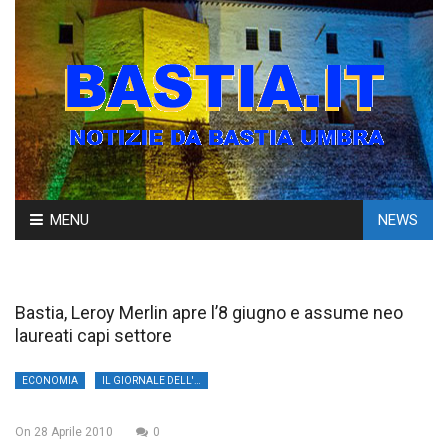
Skip
MENU
NEWS
to
content
Bastia, Leroy Merlin apre l’8 giugno e assume neo
laureati capi settore
ECONOMIA
IL GIORNALE DELL'UMBRIA
On
28 Aprile 2010
0