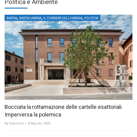
Politica e Ambiente
,
,
,
BASTIA
BASTIA UMBRA
IL CORRIERE DELL'UMBRIA
POLITICA
Bocciata la rottamazione delle cartelle esattoriali
Imperversa la polemica
By
Gianluca
/
8 Agosto 2026