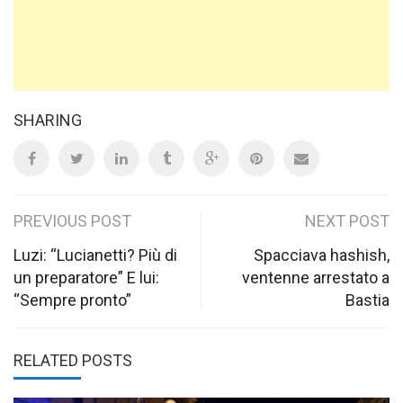
SHARING
Post
PREVIOUS POST
NEXT POST
navigation
Luzi: “Lucianetti? Più di
Spacciava hashish,
un preparatore” E lui:
ventenne arrestato a
“Sempre pronto”
Bastia
RELATED POSTS