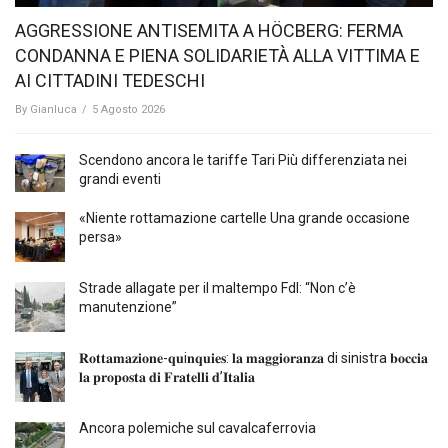
AGGRESSIONE ANTISEMITA A HÖCBERG: FERMA
CONDANNA E PIENA SOLIDARIETÀ ALLA VITTIMA E
AI CITTADINI TEDESCHI
By
Gianluca
/
5 Agosto 2026
Scendono ancora le tariffe Tari Più differenziata nei
grandi eventi
«Niente rottamazione cartelle Una grande occasione
persa»
Strade allagate per il maltempo FdI: “Non c’è
manutenzione”
𝐑𝐨𝐭𝐭𝐚𝐦𝐚𝐳𝐢𝐨𝐧𝐞-𝐪𝐮i𝐧𝐪𝐮𝐢𝐞𝐬: 𝐥𝐚 𝐦𝐚𝐠𝐠𝐢𝐨𝐫𝐚𝐧𝐳𝐚 di sinistra 𝐛𝐨𝐜𝐜𝐢𝐚
𝐥𝐚 𝐩𝐫𝐨𝐩𝐨𝐬𝐭𝐚 𝐝𝐢 𝐅𝐫𝐚𝐭𝐞𝐥𝐥𝐢 𝐝’𝐈𝐭𝐚𝐥𝐢𝐚
Ancora polemiche sul cavalcaferrovia