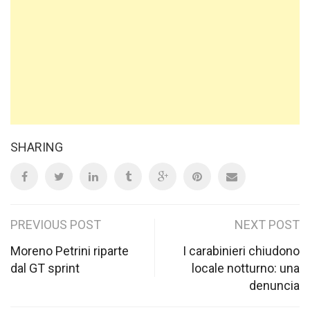
SHARING
Post
PREVIOUS POST
NEXT POST
navigation
Moreno Petrini riparte
I carabinieri chiudono
dal GT sprint
locale notturno: una
denuncia