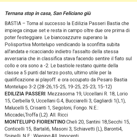
Ternana stop in casa, San Feliciano giù
BASTIA – Torna al successo la Edilizia Passeri Bastia che
impiega cinque set e resta in campo oltre due ore prima di
poter festeggiare.
Le biancoazzurre superano la
Polisportiva Montelupo vendicando la sconfitta subita
all’andata e ricacciando indietro l’assalto della stessa
avversaria che in classifica stava facendo sentire il fiato sul
collo e ora sono a -2. Le bastiole restano quinte della
classe a 5 punti dal terzo posto, ultimo utile per la
qualificazione ai playoff. e ora occupato da Pesaro Bastia
Montelupo 3-2 (28-26,15-25, 19-25, 25-23, 15-12)
EDILIZIA PASSERI
: Mezzasoma 19, Uccellani R. 18, Lorio
15, Cerbella 9, Uccellani G.4, Bucciarelli 3, Gagliardi 1(L1),
Malucelli 5, Crisanti 1, Segoloni, Fongo. N.E.:
Miccadei,Troffa (L2). All. Ricci
MONTELUPO FIORENTINO
:Cheli 20, Santini 18,Secchi 15,
Conticelli 15, Bartali6, Masoni 3, Schiavetti (L), Baronti4,
Spinelli. N.E.: Wiening.All. Innocenti