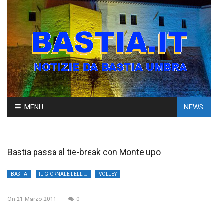
Skip
MENU
NEWS
to
content
Bastia passa al tie-break con Montelupo
BASTIA
IL GIORNALE DELL'UMBRIA
VOLLEY
On
21 Marzo 2011
0