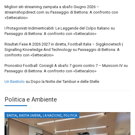
Migliori siti streaming zampata a sbafo Giugno 2026 –
streamshopdirect.com
su
Passaggio di Bettona: A confronto con
«Settecalcio»
I Protagonisti Indimenticabili: Le Leggende del Colpo Italiano
su
Passaggio di Bettona: A confronto con «Settecalcio»
Risultati Fase A 2026 2027 in diretta, Football Italia – Siggknowtech |
Signalling Knowledge And Technology
su
Passaggio di Bettona: A
confronto con «Settecalcio»
Pronostici Football: Consigli A sbafo 7 giorni contro 7 – Municorn IV
su
Passaggio di Bettona: A confronto con «Settecalcio»
Un Bastiolo
su
Dopo la Notte dei Tamburi e delle Stelle
Politica e Ambiente
,
,
,
BASTIA
BASTIA UMBRA
LA NAZIONE
POLITICA