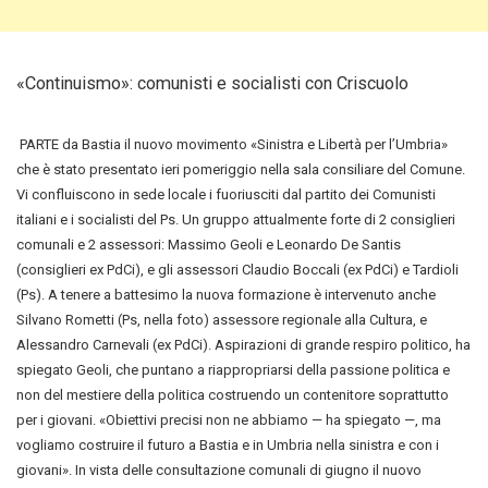
«Continuismo»: comunisti e socialisti con Criscuolo
PARTE da Bastia il nuovo movimento «Sinistra e Libertà per l’Umbria»
che è stato presentato ieri pomeriggio nella sala consiliare del Comune.
Vi confluiscono in sede locale i fuoriusciti dal partito dei Comunisti
italiani e i socialisti del Ps. Un gruppo
attualmente forte di 2 consiglieri
comunali e 2 assessori: Massimo Geoli e Leonardo De Santis
(consiglieri ex PdCi), e gli assessori Claudio Boccali (ex PdCi) e Tardioli
(Ps). A tenere a battesimo la nuova formazione è intervenuto anche
Silvano Rometti (Ps, nella foto) assessore regionale alla Cultura, e
Alessandro Carnevali (ex PdCi). Aspirazioni di grande respiro politico, ha
spiegato Geoli, che puntano a riappropriarsi della passione politica e
non del mestiere della politica costruendo un contenitore soprattutto
per i giovani. «Obiettivi precisi non ne abbiamo — ha spiegato —, ma
vogliamo costruire il futuro a Bastia e in Umbria nella sinistra e con i
giovani». In vista delle consultazione comunali di giugno il nuovo