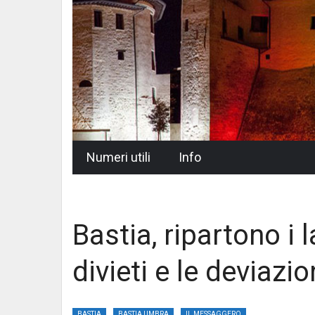
Skip
Numeri utili
Info
to
content
Bastia, ripartono i 
divieti e le deviazio
BASTIA
BASTIA UMBRA
IL MESSAGGERO