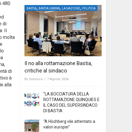
in 480
,
,
,
BASTIA
BASTIA UMBRA
LA NAZIONE
POLITICA
ed
e di
. Il
o molta
 e
lo
ca
Il no alla rottamazione Bastia,
ma,
critiche al sindaco
ontà di
ttivo è
By
Gianluca
/
7 Agosto 2026
e alla
“LA BOCCIATURA DELLA
ROTTAMAZIONE QUINQUIES E
IL CASO DEL SUPERSINDACO
DI BASTIA
“A Höchberg vile attentato a
valori europei”