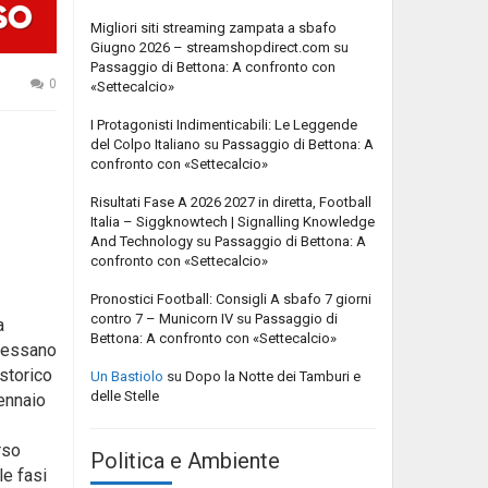
Migliori siti streaming zampata a sbafo
Giugno 2026 – streamshopdirect.com
su
Passaggio di Bettona: A confronto con
0
«Settecalcio»
I Protagonisti Indimenticabili: Le Leggende
del Colpo Italiano
su
Passaggio di Bettona: A
confronto con «Settecalcio»
Risultati Fase A 2026 2027 in diretta, Football
Italia – Siggknowtech | Signalling Knowledge
And Technology
su
Passaggio di Bettona: A
confronto con «Settecalcio»
Pronostici Football: Consigli A sbafo 7 giorni
contro 7 – Municorn IV
su
Passaggio di
a
Bettona: A confronto con «Settecalcio»
eressano
 storico
Un Bastiolo
su
Dopo la Notte dei Tamburi e
delle Stelle
gennaio
rso
Politica e Ambiente
le fasi