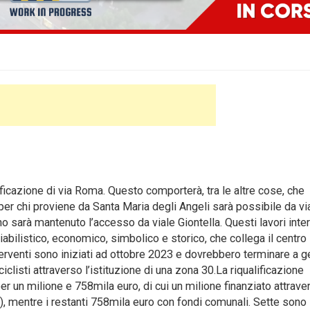
icazione di via Roma. Questo comporterà, tra le altre cose, che
 per chi proviene da Santa Maria degli Angeli sarà possibile da vi
ino sarà mantenuto l’accesso da viale Giontella. Questi lavori int
iabilistico, economico, simbolico e storico, che collega il centro
nterventi sono iniziati ad ottobre 2023 e dovrebbero terminare a 
listi attraverso l’istituzione di una zona 30.La riqualificazione
per un milione e 758mila euro, di cui un milione finanziato attrave
a), mentre i restanti 758mila euro con fondi comunali. Sette sono 