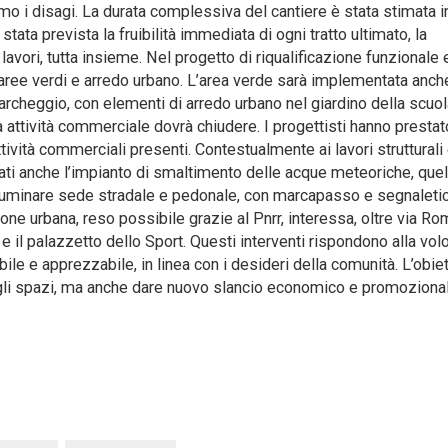
ssimo i disagi. La durata complessiva del cantiere è stata stimata 
stata prevista la fruibilità immediata di ogni tratto ultimato, la
lavori, tutta insieme. Nel progetto di riqualificazione funzionale 
e, aree verdi e arredo urbano. L’area verde sarà implementata anch
rcheggio, con elementi di arredo urbano nel giardino della scuola
ttività commerciale dovrà chiudere. I progettisti hanno prestat
tività commerciali presenti. Contestualmente ai lavori strutturali
ntati anche l’impianto di smaltimento delle acque meteoriche, quel
 illuminare sede stradale e pedonale, con marcapasso e segnaleti
zione urbana, reso possibile grazie al Pnrr, interessa, oltre via Ro
 e il palazzetto dello Sport. Questi interventi rispondono alla vol
bile e apprezzabile, in linea con i desideri della comunità. L’obie
degli spazi, ma anche dare nuovo slancio economico e promozional