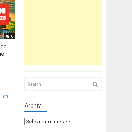
0
ico
ne
Search
for:
i dai
Archivi
Archivi