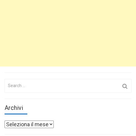
Search
for:
Archivi
Archivi