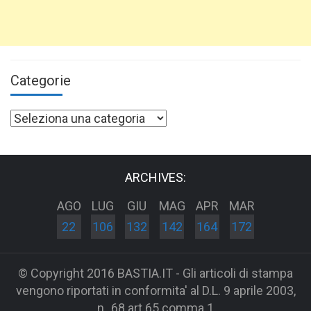
Categorie
Categorie
ARCHIVES:
AGO
LUG
GIU
MAG
APR
MAR
22
106
132
142
164
172
© Copyright 2016 BASTIA.IT - Gli articoli di stampa
vengono riportati in conformita' al D.L. 9 aprile 2003,
n_68 art 65 comma 1