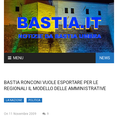
Skip
MENU
NEWS
to
content
BASTIA RONCONI VUOLE ESPORTARE PER LE
REGIONALI IL MODELLO DELLE AMMINISTRATIVE
LA NAZIONE
POLITICA
On
11 Novembre 2009
9