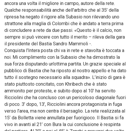
ancora una volta il migliore in campo, autore della rete.
Qualche responsabilità anche dell’arbitro che al 35’ della
ripresa ha negato il rigore alla Subasio non rilevando uno
strattone alla maglia di Colombi che è andato a terra prima
di concludere a rete da due passi. «Questo è il calcio, non
sempre si può vincere con tutto il merito – rileva della gara
il presidente del Bastia Sandro Mammoli -.
Conquista l’Intera posta chi va in rete e stavolta è toccata a
noi. Mi complimento con la Subasio che ha dimostrato la
sua forza disputando un’ottima partita. Un grazie speciale al
pubblico di Bastia che ha riposto al nostro appello e ha dato
tutto il sostegno necessario alla squadra». L’inizio di gara è
stato piuttosto concitato, con Khribech che è stato
ammonito per proteste, e subito dopo al 10’ ha servito
Ricciolini che ha concluso con un pericoloso diagonale fuori
di poco. 3’ dopo, 13’, Ricciolini ancora protagonista in fuga
verso l’area, ma non centra il bersaglio. La rete realizzata al
15’ da Bolletta viene annullata per fuorigioco. Il Bastia si fa
vivo in avanti al 21’ con Bura la cui conclusione è respinta