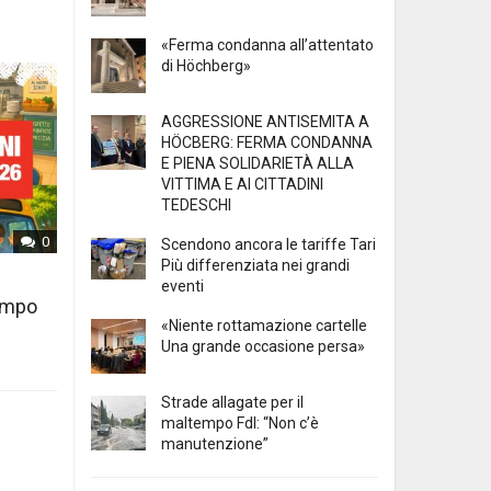
«Ferma condanna all’attentato
di Höchberg»
AGGRESSIONE ANTISEMITA A
HÖCBERG: FERMA CONDANNA
E PIENA SOLIDARIETÀ ALLA
VITTIMA E AI CITTADINI
TEDESCHI
0
Scendono ancora le tariffe Tari
Più differenziata nei grandi
eventi
tempo
«Niente rottamazione cartelle
Una grande occasione persa»
Strade allagate per il
maltempo FdI: “Non c’è
manutenzione”