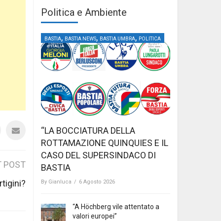
Politica e Ambiente
,
,
,
BASTIA
BASTIA NEWS
BASTIA UMBRA
POLITICA
“LA BOCCIATURA DELLA
ROTTAMAZIONE QUINQUIES E IL
CASO DEL SUPERSINDACO DI
 POST
BASTIA
tigini?
By
Gianluca
/
6 Agosto 2026
“A Höchberg vile attentato a
valori europei”