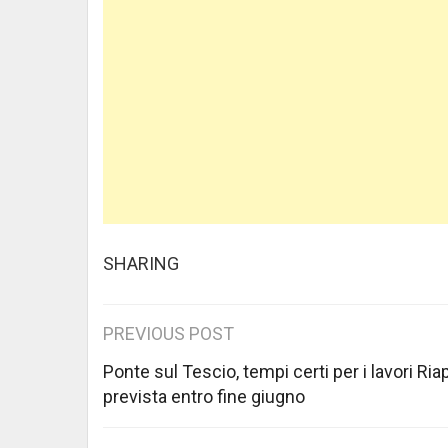
SHARING
Post
PREVIOUS POST
navigation
Ponte sul Tescio, tempi certi per i lavori Ria
prevista entro fine giugno