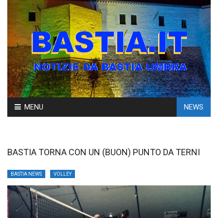
Skip
MENU
NEWS
to
content
BASTIA TORNA CON UN (BUON) PUNTO DA TERNI
BASTIA NEWS
VOLLEY