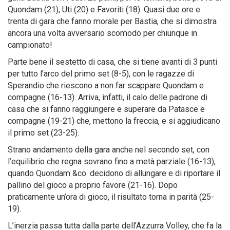
Quondam (21), Uti (20) e Favoriti (18). Quasi due ore e
trenta di gara che fanno morale per Bastia, che si dimostra
ancora una volta avversario scomodo per chiunque in
campionato!
Parte bene il sestetto di casa, che si tiene avanti di 3 punti
per tutto l’arco del primo set (8-5), con le ragazze di
Sperandio che riescono a non far scappare Quondam e
compagne (16-13). Arriva, infatti, il calo delle padrone di
casa che si fanno raggiungere e superare da Patasce e
compagne (19-21) che, mettono la freccia, e si aggiudicano
il primo set (23-25).
Strano andamento della gara anche nel secondo set, con
l’equilibrio che regna sovrano fino a metà parziale (16-13),
quando Quondam &co. decidono di allungare e di riportare il
pallino del gioco a proprio favore (21-16). Dopo
praticamente un’ora di gioco, il risultato torna in parità (25-
19).
L’inerzia passa tutta dalla parte dell’Azzurra Volley, che fa la