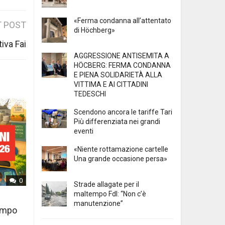
«Ferma condanna all’attentato
 POST
di Höchberg»
iva Fai
AGGRESSIONE ANTISEMITA A
HÖCBERG: FERMA CONDANNA
E PIENA SOLIDARIETÀ ALLA
VITTIMA E AI CITTADINI
TEDESCHI
Scendono ancora le tariffe Tari
Più differenziata nei grandi
eventi
«Niente rottamazione cartelle
Una grande occasione persa»
0
Strade allagate per il
maltempo FdI: “Non c’è
manutenzione”
tempo