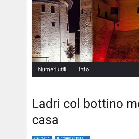
Skip
Numeri utili
Info
to
content
Ladri col bottino m
casa
CRONACA
IL CORRIERE DELL'UMBRIA