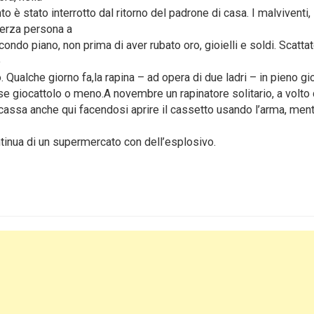
 è stato interrotto dal ritorno del padrone di casa. I malviventi,
terza persona a
condo piano, non prima di aver rubato oro, gioielli e soldi. Scatta
e
 Qualche giorno fa,la rapina – ad opera di due ladri – in pieno gi
se giocattolo o meno.A novembre un rapinatore solitario, a volto
a cassa anche qui facendosi aprire il cassetto usando l’arma, men
ntinua di un supermercato con dell’esplosivo.