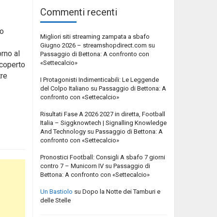
Commenti recenti
to
Migliori siti streaming zampata a sbafo
Giugno 2026 – streamshopdirect.com
su
orno al
Passaggio di Bettona: A confronto con
«Settecalcio»
 coperto
tre
I Protagonisti Indimenticabili: Le Leggende
del Colpo Italiano
su
Passaggio di Bettona: A
confronto con «Settecalcio»
Risultati Fase A 2026 2027 in diretta, Football
Italia – Siggknowtech | Signalling Knowledge
And Technology
su
Passaggio di Bettona: A
confronto con «Settecalcio»
Pronostici Football: Consigli A sbafo 7 giorni
contro 7 – Municorn IV
su
Passaggio di
Bettona: A confronto con «Settecalcio»
Un Bastiolo
su
Dopo la Notte dei Tamburi e
delle Stelle