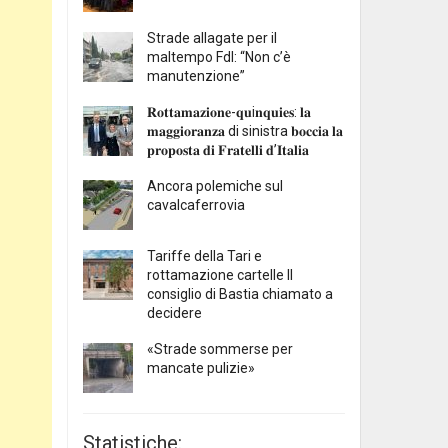
Strade allagate per il
maltempo FdI: “Non c’è
manutenzione”
𝐑𝐨𝐭𝐭𝐚𝐦𝐚𝐳𝐢𝐨𝐧𝐞-𝐪𝐮i𝐧𝐪𝐮𝐢𝐞𝐬: 𝐥𝐚
𝐦𝐚𝐠𝐠𝐢𝐨𝐫𝐚𝐧𝐳𝐚 di sinistra 𝐛𝐨𝐜𝐜𝐢𝐚 𝐥𝐚
𝐩𝐫𝐨𝐩𝐨𝐬𝐭𝐚 𝐝𝐢 𝐅𝐫𝐚𝐭𝐞𝐥𝐥𝐢 𝐝’𝐈𝐭𝐚𝐥𝐢𝐚
Ancora polemiche sul
cavalcaferrovia
Tariffe della Tari e
rottamazione cartelle Il
consiglio di Bastia chiamato a
decidere
«Strade sommerse per
mancate pulizie»
Statistiche: