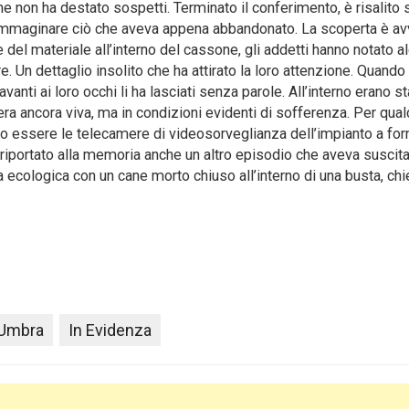
non ha destato sospetti. Terminato il conferimento, è risalito 
 immaginare ciò che aveva appena abbandonato. La scoperta è a
el materiale all’interno del cassone, gli addetti hanno notato al
re. Un dettaglio insolito che ha attirato la loro attenzione. Quand
anti ai loro occhi li ha lasciati senza parole. All’interno erano s
 era ancora viva, ma in condizioni evidenti di sofferenza. Per qua
bero essere le telecamere di videosorveglianza dell’impianto a for
ha riportato alla memoria anche un altro episodio che aveva suscit
 ecologica con un cane morto chiuso all’interno di una busta, ch
 Umbra
In Evidenza