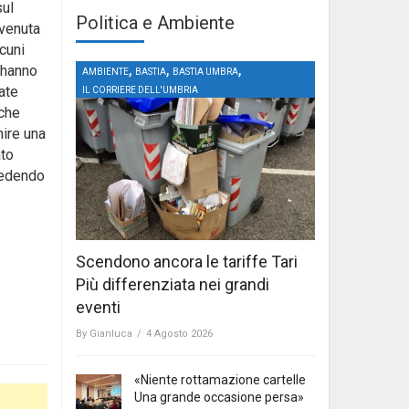
sul
Politica e Ambiente
vvenuta
cuni
,
,
,
o hanno
AMBIENTE
BASTIA
BASTIA UMBRA
tate
IL CORRIERE DELL'UMBRIA
lche
nire una
ato
iedendo
Scendono ancora le tariffe Tari
Più differenziata nei grandi
eventi
By
Gianluca
/
4 Agosto 2026
«Niente rottamazione cartelle
Una grande occasione persa»