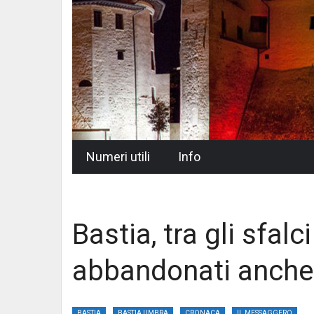
Skip
Numeri utili
Info
to
content
Bastia, tra gli sfalc
abbandonati anche 
BASTIA
BASTIA UMBRA
CRONACA
IL MESSAGGERO