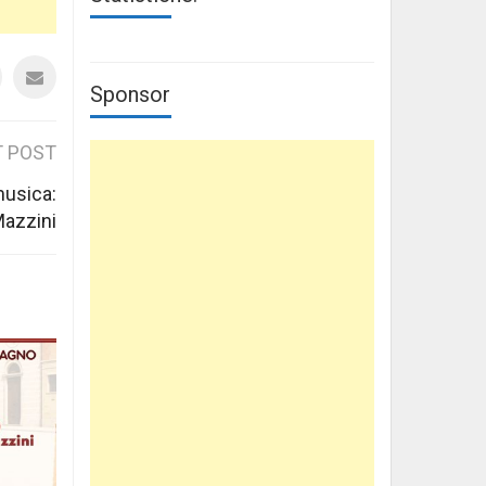
Sponsor
 POST
musica:
Mazzini