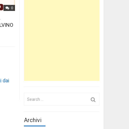
0
L
LVINO
i dai
Search
for:
Archivi