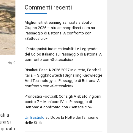
Commenti recenti
Migliori siti streaming zampata a sbafo
Giugno 2026 – streamshopdirect.com
su
Passaggio di Bettona: A confronto con
«Settecalcio»
I Protagonisti Indimenticabili: Le Leggende
del Colpo Italiano
su
Passaggio di Bettona: A
confronto con «Settecalcio»
0
Risultati Fase A 2026 2027 in diretta, Football
Italia – Siggknowtech | Signalling Knowledge
And Technology
su
Passaggio di Bettona: A
confronto con «Settecalcio»
Pronostici Football: Consigli A sbafo 7 giorni
contro 7 – Municorn IV
su
Passaggio di
Bettona: A confronto con «Settecalcio»
ati a
Un Bastiolo
su
Dopo la Notte dei Tamburi e
erarsi
delle Stelle
apposito