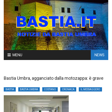
Skip
MENU
NEWS
to
content
Bastia Umbra, agganciato dalla motozappa: è grave
BASTIA
BASTIA UMBRA
COSTANO
CRONACA
IL MESSAGGERO