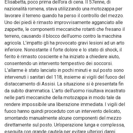
Elisabetta, poco prima dell’ora di cena. Il 57enne, di
nazionalità romena, stava utilizzando una motozappa per
lavorare il terreno quando ha perso il controllo del mezzo.
Uno dei piedi è rimasto improvvisamente agganciato alle
zappette, le componenti meccaniche rotanti che fresano il
terreno, causando il blocco dell’uomo contro la macchina
agricola. L’impatto gli ha provocato gravi lesioni ad un arto
inferiore. Nonostante il forte dolore e lo stato di shock, il
ferito è rimasto cosciente e ha iniziato a chiedere aiuto,
consentendo un intervento tempestivo dei soccorsi.
L’allarme è stato lanciato in pochi minuti e sul posto sono
intervenuti i sanitari del 118, insieme ai vigili del fuoco del
distaccamento di Assisi. La situazione si è presentata fin
da subito drammatica. L’arto dell’uomo risultava incastrato
nelle parti meccaniche della motozappa in modo tale da
rendere impossibile una liberazione immediata. I vigili del
fuoco hanno quindi proceduto con un intervento delicato,
smontando manualmente alcune componenti del mezzo
direttamente sul posto. Un’operazione lunga e complessa,
eseguita con grande cautela per evitare ulteriori danni.