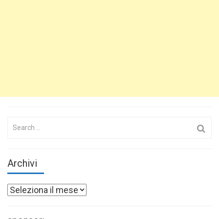
Search
for:
Archivi
Archivi