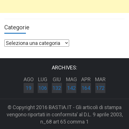
Categorie
Categorie
ARCHIVES:
AGO
LUG
GIU
MAG
APR
MAR
19
106
132
142
164
172
© Copyright 2016 BASTIA.IT - Gli articoli di stampa
vengono riportati in conformita' al D.L. 9 aprile 2003,
n_68 art 65 comma 1