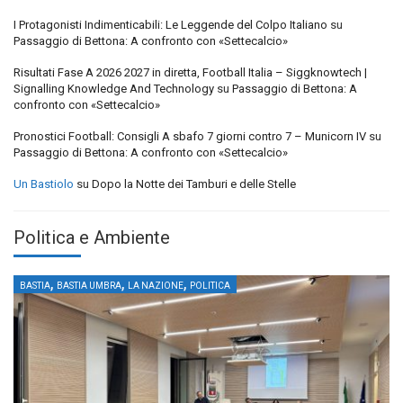
I Protagonisti Indimenticabili: Le Leggende del Colpo Italiano
su
Passaggio di Bettona: A confronto con «Settecalcio»
Risultati Fase A 2026 2027 in diretta, Football Italia – Siggknowtech |
Signalling Knowledge And Technology
su
Passaggio di Bettona: A
confronto con «Settecalcio»
Pronostici Football: Consigli A sbafo 7 giorni contro 7 – Municorn IV
su
Passaggio di Bettona: A confronto con «Settecalcio»
Un Bastiolo
su
Dopo la Notte dei Tamburi e delle Stelle
Politica e Ambiente
,
,
,
BASTIA
BASTIA UMBRA
LA NAZIONE
POLITICA