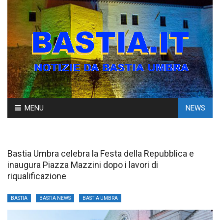
Skip
MENU
NEWS
to
content
Bastia Umbra celebra la Festa della Repubblica e
inaugura Piazza Mazzini dopo i lavori di
riqualificazione
BASTIA
BASTIA NEWS
BASTIA UMBRA