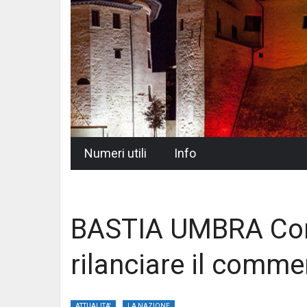
Skip
Numeri utili
Info
to
content
BASTIA UMBRA Con 
rilanciare il comme
ATTUALITA'
LA NAZIONE