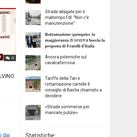
Strade allagate per il
maltempo FdI: “Non c’è
manutenzione”
𝐑𝐨𝐭𝐭𝐚𝐦𝐚𝐳𝐢𝐨𝐧𝐞-𝐪𝐮i𝐧𝐪𝐮𝐢𝐞𝐬: 𝐥𝐚
𝐦𝐚𝐠𝐠𝐢𝐨𝐫𝐚𝐧𝐳𝐚 di sinistra 𝐛𝐨𝐜𝐜𝐢𝐚 𝐥𝐚
𝐩𝐫𝐨𝐩𝐨𝐬𝐭𝐚 𝐝𝐢 𝐅𝐫𝐚𝐭𝐞𝐥𝐥𝐢 𝐝’𝐈𝐭𝐚𝐥𝐢𝐚
Ancora polemiche sul
0
cavalcaferrovia
L
LVINO
Tariffe della Tari e
rottamazione cartelle Il
consiglio di Bastia chiamato a
decidere
«Strade sommerse per
mancate pulizie»
i dai
Statistiche: