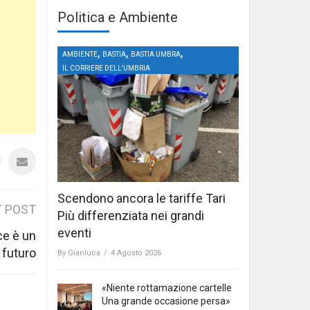
Politica e Ambiente
,
,
,
AMBIENTE
BASTIA
BASTIA UMBRA
IL CORRIERE DELL'UMBRIA
Scendono ancora le tariffe Tari
 POST
Più differenziata nei grandi
eventi
e è un
 futuro
By
Gianluca
/
4 Agosto 2026
«Niente rottamazione cartelle
Una grande occasione persa»