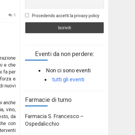
0
Procedendo accetti la privacy policy
Eventi da non perdere:
razione
ni e che
Non ci sono eventi
i fa per
 forza e
tutti gli eventi
di nuovi
Farmacie di turno
ni anche
a, vino,
Farmacia S. Francesco –
esto, da
Ospedalicchio
nche con
terventi