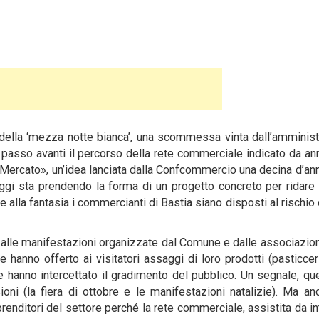
lla ‘mezza notte bianca’, una scommessa vinta dall’amminist
passo avanti il percorso della rete commerciale indicato da an
tà Mercato», un’idea lanciata dalla Confcommercio una decina d’ann
 Oggi sta prendendo la forma di un progetto concreto per ridare
alla fantasia i commercianti di Bastia siano disposti al rischio 
eme alle manifestazioni organizzate dal Comune e dalle associazio
 hanno offerto ai visitatori assaggi di loro prodotti (pasticceri
he hanno intercettato il gradimento del pubblico. Un segnale, qu
oni (la fiera di ottobre e le manifestazioni natalizie). Ma a
prenditori del settore perché la rete commerciale, assistita da in