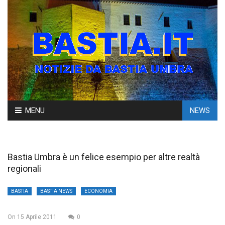
Skip
MENU
NEWS
to
content
Bastia Umbra è un felice esempio per altre realtà
regionali
BASTIA
BASTIA NEWS
ECONOMIA
On
15 Aprile 2011
0