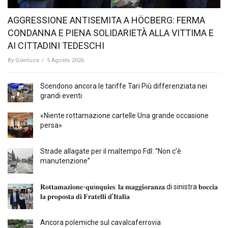
AGGRESSIONE ANTISEMITA A HÖCBERG: FERMA
CONDANNA E PIENA SOLIDARIETÀ ALLA VITTIMA E
AI CITTADINI TEDESCHI
By
Gianluca
/
5 Agosto 2026
Scendono ancora le tariffe Tari Più differenziata nei
grandi eventi
«Niente rottamazione cartelle Una grande occasione
persa»
Strade allagate per il maltempo FdI: “Non c’è
manutenzione”
𝐑𝐨𝐭𝐭𝐚𝐦𝐚𝐳𝐢𝐨𝐧𝐞-𝐪𝐮i𝐧𝐪𝐮𝐢𝐞𝐬: 𝐥𝐚 𝐦𝐚𝐠𝐠𝐢𝐨𝐫𝐚𝐧𝐳𝐚 di sinistra 𝐛𝐨𝐜𝐜𝐢𝐚
𝐥𝐚 𝐩𝐫𝐨𝐩𝐨𝐬𝐭𝐚 𝐝𝐢 𝐅𝐫𝐚𝐭𝐞𝐥𝐥𝐢 𝐝’𝐈𝐭𝐚𝐥𝐢𝐚
Ancora polemiche sul cavalcaferrovia