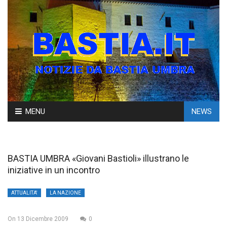
Skip
MENU
NEWS
to
content
BASTIA UMBRA «Giovani Bastioli» illustrano le
iniziative in un incontro
ATTUALITA'
LA NAZIONE
On
13 Dicembre 2009
0