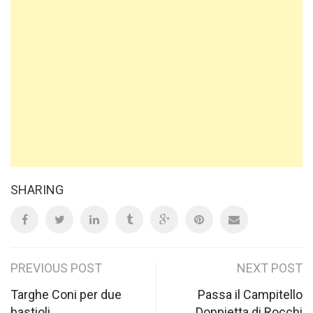
SHARING
Post
PREVIOUS POST
NEXT POST
navigation
Targhe Coni per due
Passa il Campitello
bastioli
Doppietta di Rocchi