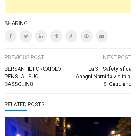
SHARING
Post
PREVIOUS POST
NEXT POST
navigation
BERSANI IL FORCAIOLO
La Sir Safety sfida
PENSI AL SUO
Anagni Narni fa visita al
BASSOLINO
S. Casciano
RELATED POSTS