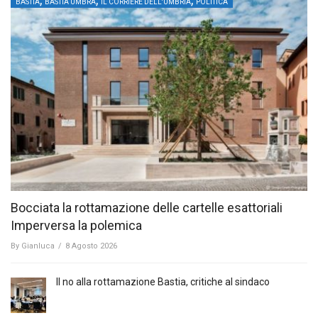
BASTIA
BASTIA UMBRA
IL CORRIERE DELL'UMBRIA
POLITICA
Bocciata la rottamazione delle cartelle esattoriali
Imperversa la polemica
By
Gianluca
/
8 Agosto 2026
Il no alla rottamazione Bastia, critiche al sindaco