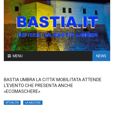
Skip
MENU
NEWS
to
content
BASTIA UMBRA LA CITTA’ MOBILITATA ATTENDE
L’EVENTO CHE PRESENTA ANCHE
«ECOMASCHERE»
ATTUALITA'
LA NAZIONE