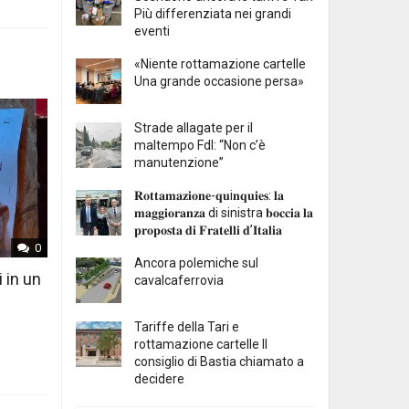
Più differenziata nei grandi
eventi
«Niente rottamazione cartelle
Una grande occasione persa»
Strade allagate per il
maltempo FdI: “Non c’è
manutenzione”
𝐑𝐨𝐭𝐭𝐚𝐦𝐚𝐳𝐢𝐨𝐧𝐞-𝐪𝐮i𝐧𝐪𝐮𝐢𝐞𝐬: 𝐥𝐚
𝐦𝐚𝐠𝐠𝐢𝐨𝐫𝐚𝐧𝐳𝐚 di sinistra 𝐛𝐨𝐜𝐜𝐢𝐚 𝐥𝐚
𝐩𝐫𝐨𝐩𝐨𝐬𝐭𝐚 𝐝𝐢 𝐅𝐫𝐚𝐭𝐞𝐥𝐥𝐢 𝐝’𝐈𝐭𝐚𝐥𝐢𝐚
0
Ancora polemiche sul
i in un
cavalcaferrovia
Tariffe della Tari e
rottamazione cartelle Il
consiglio di Bastia chiamato a
decidere