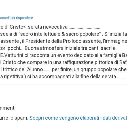
Accedi per rispondere
 di Cristo»: serata rievocativa…………………………
cela di “sacro intellettuale & sacro popolare” . Si inizia 
o assente , il Presidente della Pro loco assente, l’immagine
tori pochi… Buona atmosfera iniziale tra canti sacri e
. E.Vetturini ci racconta un evento dedicato alla famiglia Ba
i Cristo che compare in una raffigurazione pittorica di Raf
l trittico dell’Alunno……..per finire, un gruppo popolare ch
a ripetitiva ) ci ha accompagnati alla fine della serata……..
omment.
durre lo spam.
Scopri come vengono elaborati i dati derivat