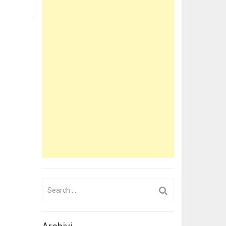
Search
for: