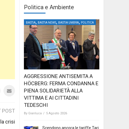
Politica e Ambiente
,
,
,
BASTIA
BASTIA NEWS
BASTIA UMBRA
POLITICA
AGGRESSIONE ANTISEMITA A
HÖCBERG: FERMA CONDANNA E
PIENA SOLIDARIETÀ ALLA
VITTIMA E AI CITTADINI
TEDESCHI
 POST
By
Gianluca
/
5 Agosto 2026
a crisi
Scendono ancora le tariffe Tari