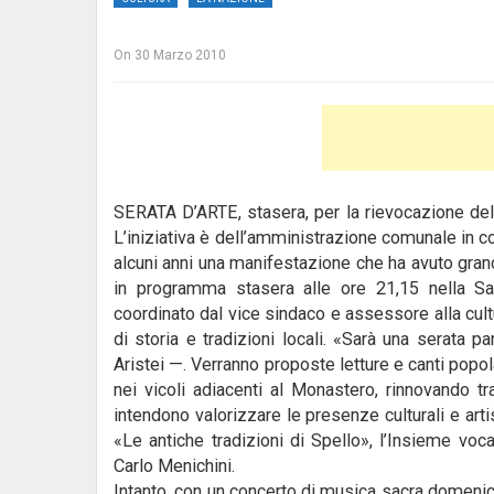
On
30 Marzo 2010
SERATA D’ARTE, stasera, per la rievocazione dell
L’iniziativa è dell’amministrazione comunale in 
alcuni anni una manifestazione che ha avuto gr
in programma stasera alle ore 21,15 nella Sal
coordinato dal vice sindaco e assessore alla cult
di storia e tradizioni locali. «Sarà una serata pa
Aristei —. Verranno proposte letture e canti popolar
nei vicoli adiacenti al Monastero, rinnovando tr
intendono valorizzare le presenze culturali e arti
«Le antiche tradizioni di Spello», l’Insieme v
Carlo Menichini.
Intanto, con un concerto di musica sacra domenica