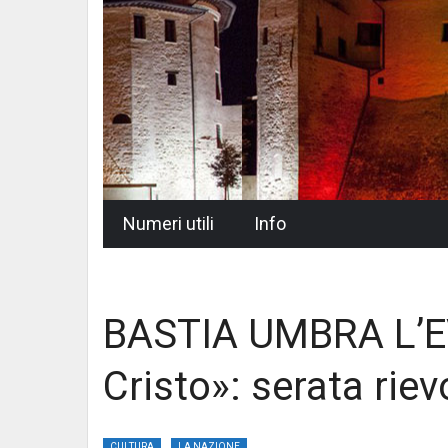
Skip
Numeri utili
Info
to
content
BASTIA UMBRA L’E
Cristo»: serata rie
CULTURA
LA NAZIONE