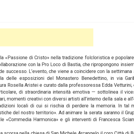
a «Passione di Cristo» nella tradizione folcloristica e popolar
collaborazione con la Pro Loco di Bastia, che ripropongono insi
ande successo.
L’evento, che viene a coincidere con la settimana 
a delle esposizioni del Monastero Benedettino, in via Garib
ura Rosella Aristei e curato dalla professoressa Edda Vetturini,
rticolare, di straordinaria intensità emotiva — sottolinea il vic
i, momenti creativi con diversi artisti all’interno della sala e all
adizioni locali di cui si rischia di perdere la memoria. In tal
stiche del nostro territorio». Ad animare la serata saranno il Gru
ocale «Commedia Harmonica» e gli interventi di Francesca Sci
 scorsa nella chiesa di San Michele Arcangelo il coro Città di B