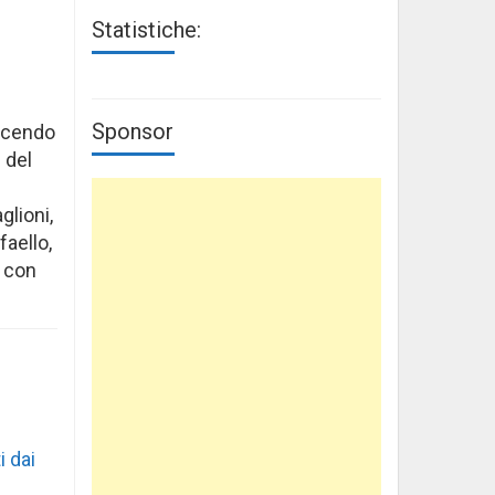
Statistiche:
Sponsor
facendo
 del
glioni,
faello,
e con
i dai