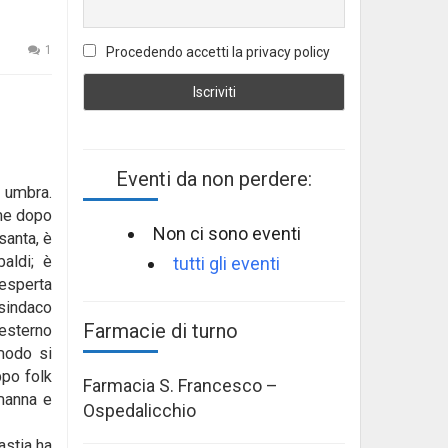
1
Procedendo accetti la privacy policy
Eventi da non perdere:
e umbra.
eme dopo
Non ci sono eventi
santa, è
aldi; è
tutti gli eventi
 esperta
esindaco
Farmacie di turno
’esterno
 modo si
ppo folk
Farmacia S. Francesco –
amanna e
Ospedalicchio
astia ha