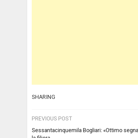
SHARING
Post
PREVIOUS POST
navigation
Sessantacinquemila Bogliari: «Ottimo segna
la filiera