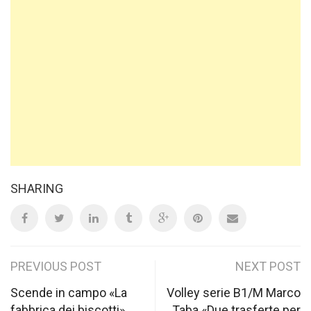
SHARING
Post
PREVIOUS POST
NEXT POST
navigation
Scende in campo «La
Volley serie B1/M Marco
fabbrica dei biscotti»
Taba «Due trasferte per