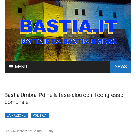
Skip
MENU
NEWS
to
content
Bastia Umbra: Pd nella fase-clou con il congresso
comunale
LA NAZIONE
POLITICA
On
24 Settembre 2009
0