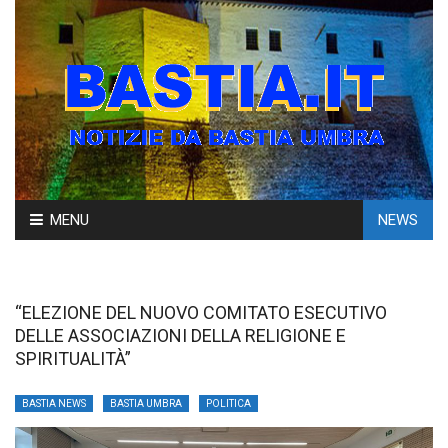
Skip
MENU
NEWS
to
content
“ELEZIONE DEL NUOVO COMITATO ESECUTIVO
DELLE ASSOCIAZIONI DELLA RELIGIONE E
SPIRITUALITÀ”
BASTIA NEWS
BASTIA UMBRA
POLITICA