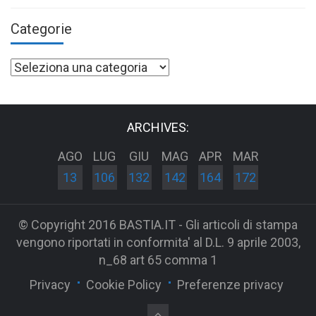
Categorie
Categorie
ARCHIVES:
AGO
LUG
GIU
MAG
APR
MAR
13
106
132
142
164
172
© Copyright 2016 BASTIA.IT - Gli articoli di stampa
vengono riportati in conformita' al D.L. 9 aprile 2003,
n_68 art 65 comma 1
Privacy
Cookie Policy
Preferenze privacy