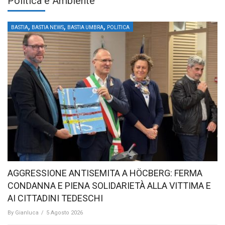
Politica e Ambiente
,
,
,
BASTIA
BASTIA NEWS
BASTIA UMBRA
POLITICA
AGGRESSIONE ANTISEMITA A HÖCBERG: FERMA
CONDANNA E PIENA SOLIDARIETÀ ALLA VITTIMA E
AI CITTADINI TEDESCHI
By
Gianluca
/
5 Agosto 2026