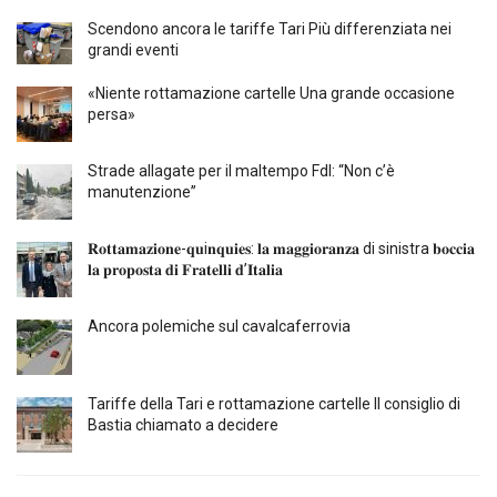
Scendono ancora le tariffe Tari Più differenziata nei
grandi eventi
«Niente rottamazione cartelle Una grande occasione
persa»
Strade allagate per il maltempo FdI: “Non c’è
manutenzione”
𝐑𝐨𝐭𝐭𝐚𝐦𝐚𝐳𝐢𝐨𝐧𝐞-𝐪𝐮i𝐧𝐪𝐮𝐢𝐞𝐬: 𝐥𝐚 𝐦𝐚𝐠𝐠𝐢𝐨𝐫𝐚𝐧𝐳𝐚 di sinistra 𝐛𝐨𝐜𝐜𝐢𝐚
𝐥𝐚 𝐩𝐫𝐨𝐩𝐨𝐬𝐭𝐚 𝐝𝐢 𝐅𝐫𝐚𝐭𝐞𝐥𝐥𝐢 𝐝’𝐈𝐭𝐚𝐥𝐢𝐚
Ancora polemiche sul cavalcaferrovia
Tariffe della Tari e rottamazione cartelle Il consiglio di
Bastia chiamato a decidere