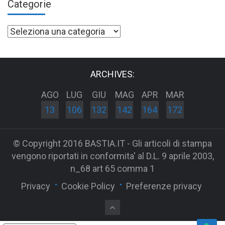
Categorie
Categorie
ARCHIVES:
AGO
LUG
GIU
MAG
APR
MAR
13
106
132
142
164
172
© Copyright 2016 BASTIA.IT - Gli articoli di stampa
vengono riportati in conformita' al D.L. 9 aprile 2003,
n_68 art 65 comma 1
Privacy
Cookie Policy
Preferenze privacy