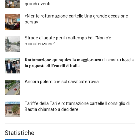
grandi eventi
«Niente rottamazione cartelle Una grande occasione
persa»
Strade allagate per il maltempo FdI: “Non c’è
manutenzione”
𝐑𝐨𝐭𝐭𝐚𝐦𝐚𝐳𝐢𝐨𝐧𝐞-𝐪𝐮i𝐧𝐪𝐮𝐢𝐞𝐬: 𝐥𝐚 𝐦𝐚𝐠𝐠𝐢𝐨𝐫𝐚𝐧𝐳𝐚 di sinistra 𝐛𝐨𝐜𝐜𝐢𝐚
𝐥𝐚 𝐩𝐫𝐨𝐩𝐨𝐬𝐭𝐚 𝐝𝐢 𝐅𝐫𝐚𝐭𝐞𝐥𝐥𝐢 𝐝’𝐈𝐭𝐚𝐥𝐢𝐚
Ancora polemiche sul cavalcaferrovia
Tariffe della Tari e rottamazione cartelle Il consiglio di
Bastia chiamato a decidere
Statistiche: