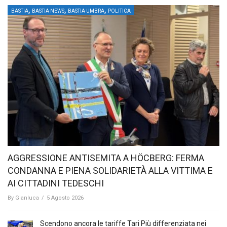
,
,
,
BASTIA
BASTIA NEWS
BASTIA UMBRA
POLITICA
AGGRESSIONE ANTISEMITA A HÖCBERG: FERMA
CONDANNA E PIENA SOLIDARIETÀ ALLA VITTIMA E
AI CITTADINI TEDESCHI
By
Gianluca
/
5 Agosto 2026
Scendono ancora le tariffe Tari Più differenziata nei