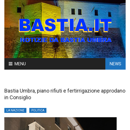
Skip
MENU
NEWS
to
content
Bastia Umbra, piano rifiuti e fertirrigazione approdano
in Consiglio
LA NAZIONE
POLITICA