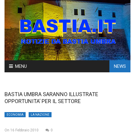
Skip
MENU
NEWS
to
content
BASTIA UMBRA SARANNO ILLUSTRATE
OPPORTUNITA’ PER IL SETTORE
ECONOMIA
LA NAZIONE
On
16 Febbraio 2010
0