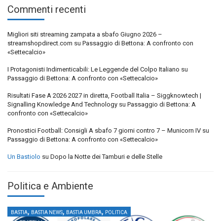
Commenti recenti
Migliori siti streaming zampata a sbafo Giugno 2026 –
streamshopdirect.com
su
Passaggio di Bettona: A confronto con
«Settecalcio»
I Protagonisti Indimenticabili: Le Leggende del Colpo Italiano
su
Passaggio di Bettona: A confronto con «Settecalcio»
Risultati Fase A 2026 2027 in diretta, Football Italia – Siggknowtech |
Signalling Knowledge And Technology
su
Passaggio di Bettona: A
confronto con «Settecalcio»
Pronostici Football: Consigli A sbafo 7 giorni contro 7 – Municorn IV
su
Passaggio di Bettona: A confronto con «Settecalcio»
Un Bastiolo
su
Dopo la Notte dei Tamburi e delle Stelle
Politica e Ambiente
,
,
,
BASTIA
BASTIA NEWS
BASTIA UMBRA
POLITICA