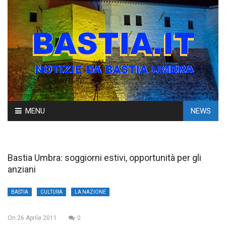
Skip
MENU
NEWS
to
content
Bastia Umbra: soggiorni estivi, opportunità per gli
anziani
BASTIA
CULTURA
LA NAZIONE
On
26 Aprile 2011
0