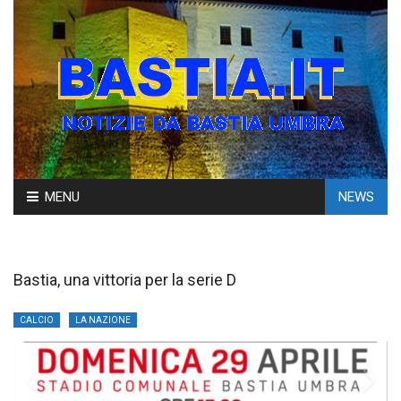
Skip
MENU
NEWS
to
content
Bastia, una vittoria per la serie D
CALCIO
LA NAZIONE