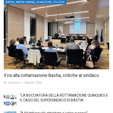
,
,
,
BASTIA
BASTIA UMBRA
LA NAZIONE
POLITICA
Il no alla rottamazione Bastia, critiche al sindaco
By
Gianluca
/
7 Agosto 2026
“LA BOCCIATURA DELLA ROTTAMAZIONE QUINQUIES E
IL CASO DEL SUPERSINDACO DI BASTIA
“A Höchberg vile attentato a valori europei”