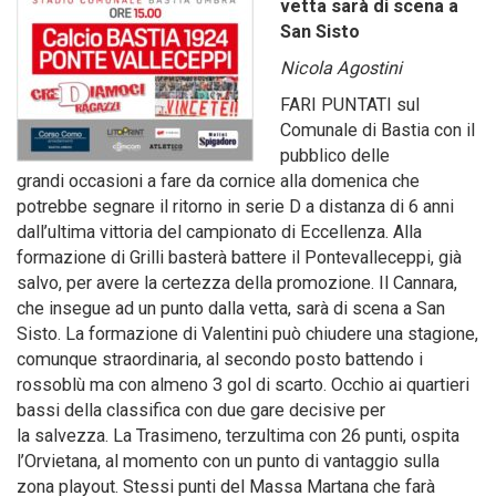
vetta sarà di scena a
San Sisto
Nicola Agostini
FARI PUNTATI sul
Comunale di Bastia con il
pubblico delle
grandi occasioni a fare da cornice alla domenica che
potrebbe segnare il ritorno in serie D a distanza di 6 anni
dall’ultima vittoria del campionato di Eccellenza. Alla
formazione di Grilli basterà battere il Pontevalleceppi, già
salvo, per avere la certezza della promozione. Il Cannara,
che insegue ad un punto dalla vetta, sarà di scena a San
Sisto. La formazione di Valentini può chiudere una stagione,
comunque straordinaria, al secondo posto battendo i
rossoblù ma con almeno 3 gol di scarto. Occhio ai quartieri
bassi della classifica con due gare decisive per
la salvezza. La Trasimeno, terzultima con 26 punti, ospita
l’Orvietana, al momento con un punto di vantaggio sulla
zona playout. Stessi punti del Massa Martana che farà