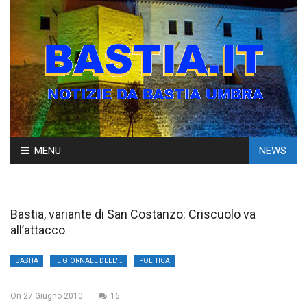
Skip
MENU
NEWS
to
content
Bastia, variante di San Costanzo: Criscuolo va
all’attacco
BASTIA
IL GIORNALE DELL'UMBRIA
POLITICA
On
27 Giugno 2010
16