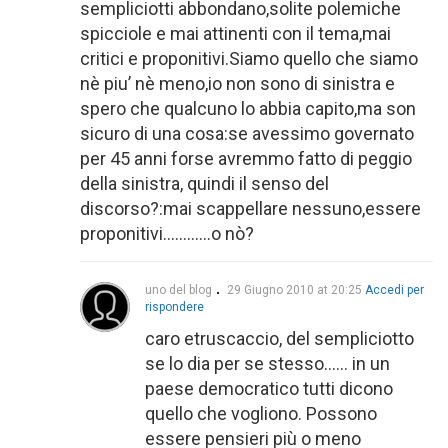
sempliciotti abbondano,solite polemiche
spicciole e mai attinenti con il tema,mai
critici e proponitivi.Siamo quello che siamo
nè piu’ nè meno,io non sono di sinistra e
spero che qualcuno lo abbia capito,ma son
sicuro di una cosa:se avessimo governato
per 45 anni forse avremmo fatto di peggio
della sinistra, quindi il senso del
discorso?:mai scappellare nessuno,essere
proponitivi…………o nò?
uno del blog
29 Giugno 2010 at 20:25
Accedi per
rispondere
caro etruscaccio, del sempliciotto
se lo dia per se stesso…… in un
paese democratico tutti dicono
quello che vogliono. Possono
essere pensieri più o meno