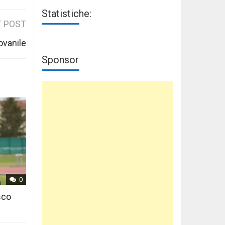
Statistiche:
 POST
ovanile
Sponsor
0
sco