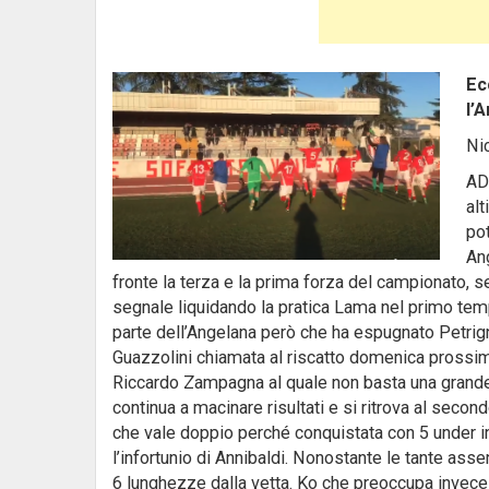
Ec
l’
Ni
ADE
al
po
Ang
fronte la terza e la prima forza del campionato, se
segnale liquidando la pratica Lama nel primo temp
parte dell’Angelana però che ha espugnato Petrign
Guazzolini chiamata al riscatto domenica prossim
Riccardo Zampagna al quale non basta una grande p
continua a macinare risultati e si ritrova al secon
che vale doppio perché conquistata con 5 under i
l’infortunio di Annibaldi. Nonostante le tante asse
6 lunghezze dalla vetta. Ko che preoccupa invece 