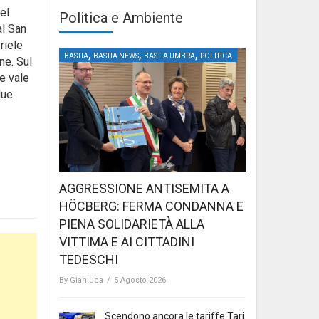
el
Politica e Ambiente
al San
riele
,
,
,
BASTIA
BASTIA NEWS
BASTIA UMBRA
POLITICA
ne. Sul
e vale
due
AGGRESSIONE ANTISEMITA A
HÖCBERG: FERMA CONDANNA E
PIENA SOLIDARIETÀ ALLA
VITTIMA E AI CITTADINI
TEDESCHI
By
Gianluca
/
5 Agosto 2026
Scendono ancora le tariffe Tari