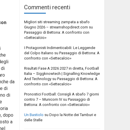
Commenti recenti
Migliori siti streaming zampata a sbafo
con
Giugno 2026 – streamshopdirect.com
su
Passaggio di Bettona: A confronto con
«Settecalcio»
I Protagonisti Indimenticabili: Le Leggende
i
del Colpo Italiano
su
Passaggio di Bettona: A
che
confronto con «Settecalcio»
degli
 di
Risultati Fase A 2026 2027 in diretta, Football
Italia – Siggknowtech | Signalling Knowledge
aro
And Technology
su
Passaggio di Bettona: A
anche da
confronto con «Settecalcio»
e di
Pronostici Football: Consigli A sbafo 7 giorni
no di
contro 7 – Municorn IV
su
Passaggio di
e
Bettona: A confronto con «Settecalcio»
toria
e, dopo
Un Bastiolo
su
Dopo la Notte dei Tamburi e
delle Stelle
posto a
nel