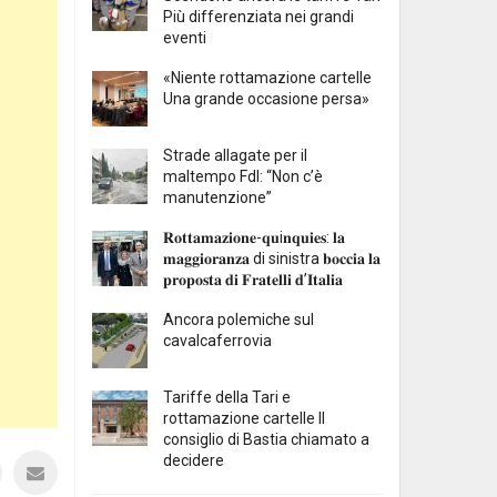
Più differenziata nei grandi
eventi
«Niente rottamazione cartelle
Una grande occasione persa»
Strade allagate per il
maltempo FdI: “Non c’è
manutenzione”
𝐑𝐨𝐭𝐭𝐚𝐦𝐚𝐳𝐢𝐨𝐧𝐞-𝐪𝐮i𝐧𝐪𝐮𝐢𝐞𝐬: 𝐥𝐚
𝐦𝐚𝐠𝐠𝐢𝐨𝐫𝐚𝐧𝐳𝐚 di sinistra 𝐛𝐨𝐜𝐜𝐢𝐚 𝐥𝐚
𝐩𝐫𝐨𝐩𝐨𝐬𝐭𝐚 𝐝𝐢 𝐅𝐫𝐚𝐭𝐞𝐥𝐥𝐢 𝐝’𝐈𝐭𝐚𝐥𝐢𝐚
Ancora polemiche sul
cavalcaferrovia
Tariffe della Tari e
rottamazione cartelle Il
consiglio di Bastia chiamato a
decidere