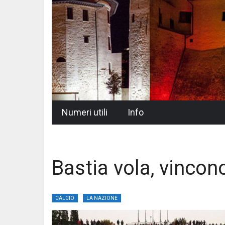
Skip
Numeri utili
Info
to
content
Bastia vola, vincon
CALCIO
LA NAZIONE