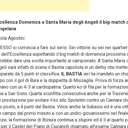
cellenza Domenica a Santa Maria degli Angeli il big-match 
Angelana
cola Agostini
SSO si comincia a fare sul serio. Sei vittorie su sei nei quartier
ti dell’Eccellenza aspettando il big match di domenica prossima 
trebbe dare una svolta importante al campionato. A Santa Maria 
eli sarà infatti di scena il Bastia capolista in un derby che mette
parate da 5 punti in classifica.
IL BASTIA
ieri ha mandato un chi
o con il gol di Bura e la doppietta di Missaglia. Prova di forza 
ano con un 4-3 al cardiopalma. Quarto ko di fila per la formazion
a a San Sisto. Quarta sconfitta consecutiva anche per la Trasime
restazione per evitare il ko allo Spoletini contro un Cannara ch
do posto, a 4 punti dal Bastia. Vince anche la Subasio ed è una vit
n campo dal primo minuto e con un undici giovanissimo nel final
nze, la formazione di Bonura continua a stupire ed è lì al quarto 
per il Castel del Piano di Ciucarelli chiamato all’esame Cannara 