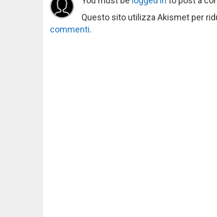
You must be
logged in
to post a c
Questo sito utilizza Akismet per ri
commenti
.