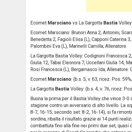
Ecomet
Marsciano
vs La Gargotta
Bastia
Volley
Ecomet Marsciano: Brunori Anna 2, Antonini, Scarab
Benedetta 2, Fagioli Elisa (L), Capponi Caterina 3, M
Palombini Eva (L), Marinelli Camilla; Allenatore:
La Gargotta Bastia Volley: Codignoni Francesca 2,
Giulia 12, Tabai Eleonora 7, Uccellani Giulia 14, Ma
Rosi Francesca (L), Bergamasco Ida; Allenatore: 
Ecomet
Marsciano
: (b.s. 5, v. 63, ricez. Pos. 59
La Gargotta
Bastia
Volley: (b.s. 4, v. 76, ricez. Po
Buona la prima per il Bastia Volley che vince 3-0 
stagione contro un avversario di alto livello. La s
8-7, 16-15; secondo set: 8-2, 16-14), si fa rimonta
sordina, ribalta il risultato grazie ai 14 punti real
combattuta fino alla fine nei primi due set, quasi c