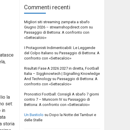
Commenti recenti
Migliori siti streaming zampata a sbafo
Giugno 2026 – streamshopdirect.com
su
Passaggio di Bettona: A confronto con
«Settecalcio»
I Protagonisti Indimenticabili: Le Leggende
del Colpo Italiano
su
Passaggio di Bettona: A
Patasce
confronto con «Settecalcio»
la,
Risultati Fase A 2026 2027 in diretta, Football
Italia – Siggknowtech | Signalling Knowledge
And Technology
su
Passaggio di Bettona: A
confronto con «Settecalcio»
Pronostici Football: Consigli A sbafo 7 giorni
io la
contro 7 – Municorn IV
su
Passaggio di
mo set:
Bettona: A confronto con «Settecalcio»
 in
Un Bastiolo
su
Dopo la Notte dei Tamburi e
ata
delle Stelle
a storia