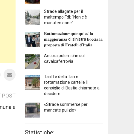
Strade allagate per il
maltempo FdI: “Non c’è
manutenzione”
𝐑𝐨𝐭𝐭𝐚𝐦𝐚𝐳𝐢𝐨𝐧𝐞-𝐪𝐮i𝐧𝐪𝐮𝐢𝐞𝐬: 𝐥𝐚
𝐦𝐚𝐠𝐠𝐢𝐨𝐫𝐚𝐧𝐳𝐚 di sinistra 𝐛𝐨𝐜𝐜𝐢𝐚 𝐥𝐚
𝐩𝐫𝐨𝐩𝐨𝐬𝐭𝐚 𝐝𝐢 𝐅𝐫𝐚𝐭𝐞𝐥𝐥𝐢 𝐝’𝐈𝐭𝐚𝐥𝐢𝐚
Ancora polemiche sul
cavalcaferrovia
Tariffe della Tari e
rottamazione cartelle Il
consiglio di Bastia chiamato a
decidere
 POST
«Strade sommerse per
munale
mancate pulizie»
Statistiche: