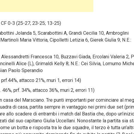
 CF 0-3 (25-27; 23-25; 13-25)
ottini Jolanda 5, Scarabottini A, Grandi Cecilia 10, Ambroglini
artinoli Maria Vittoria, Cipolletti Letizia 6, Gierek Giulia 9; N.E.:
 Alessandretti Francesca 10, Buzzavi Giada, Ercolani Valeria 2, 
ncinelli Alice (L), Grimaldi Kelly 8; N.E.: Cei Silvia, Lomurno Miche
Gian Paolo Sperandio
%, prf.44%, attacco 21%, muri 1, errori 14)
s. 46%, prf. 34%, attacco 36%, muri 2, errori 11)
in casa del Marsciano. Tre punti importanti per cominciare al megl
quadra di casa, partita sempre in vantaggio nei primi due set (pri
re allo scadere di entrambi i match dal Bastia che, dopo un’inizio
izzati dal suo capitano Giulia Uccellani. Nonostante la partita sia st
ome un botta e risposta tra le due squadre, il terzo è tutta un’altr