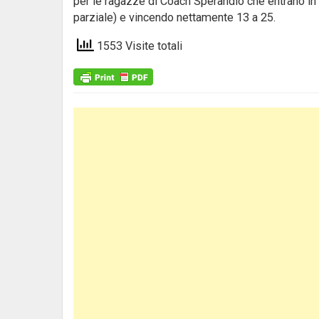
per le ragazze di Coach Sperandio che entrano in 
parziale) e vincendo nettamente 13 a 25.
1553 Visite totali