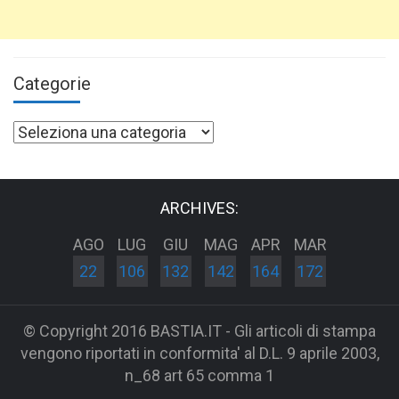
Categorie
Categorie
ARCHIVES:
AGO
LUG
GIU
MAG
APR
MAR
22
106
132
142
164
172
© Copyright 2016 BASTIA.IT - Gli articoli di stampa
vengono riportati in conformita' al D.L. 9 aprile 2003,
n_68 art 65 comma 1