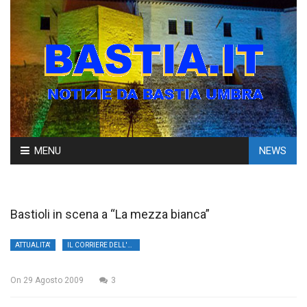
Skip
MENU
NEWS
to
content
Bastioli in scena a “La mezza bianca”
ATTUALITA'
IL CORRIERE DELL'UMBRIA
On
29 Agosto 2009
3