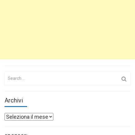
Search
for:
Archivi
Archivi