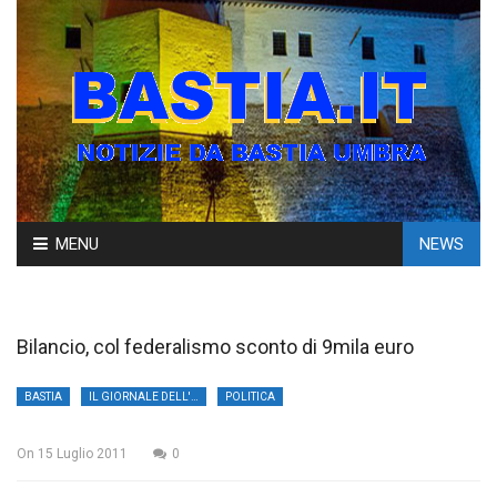
Skip
MENU
NEWS
to
content
Bilancio, col federalismo sconto di 9mila euro
BASTIA
IL GIORNALE DELL'UMBRIA
POLITICA
On
15 Luglio 2011
0