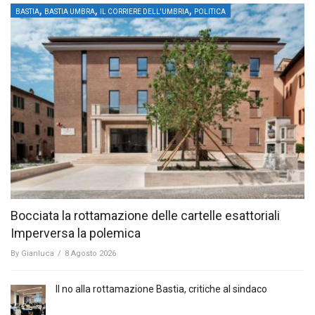
,
,
,
BASTIA
BASTIA UMBRA
IL CORRIERE DELL'UMBRIA
POLITICA
Bocciata la rottamazione delle cartelle esattoriali
Imperversa la polemica
By
Gianluca
/
8 Agosto 2026
Il no alla rottamazione Bastia, critiche al sindaco