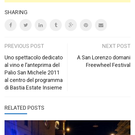
SHARING
Post
PREVIOUS POST
NEXT POST
navigation
Uno spettacolo dedicato
A San Lorenzo domani
al vino e l’anteprima del
Freewheel Festival
Palio San Michele 2011
al centro del programma
di Bastia Estate Insieme
RELATED POSTS