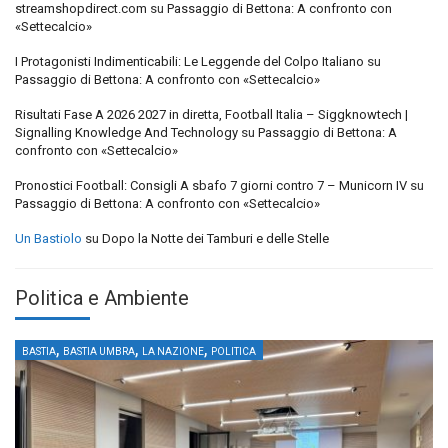
streamshopdirect.com
su
Passaggio di Bettona: A confronto con
«Settecalcio»
I Protagonisti Indimenticabili: Le Leggende del Colpo Italiano
su
Passaggio di Bettona: A confronto con «Settecalcio»
Risultati Fase A 2026 2027 in diretta, Football Italia – Siggknowtech |
Signalling Knowledge And Technology
su
Passaggio di Bettona: A
confronto con «Settecalcio»
Pronostici Football: Consigli A sbafo 7 giorni contro 7 – Municorn IV
su
Passaggio di Bettona: A confronto con «Settecalcio»
Un Bastiolo
su
Dopo la Notte dei Tamburi e delle Stelle
Politica e Ambiente
,
,
,
BASTIA
BASTIA UMBRA
LA NAZIONE
POLITICA