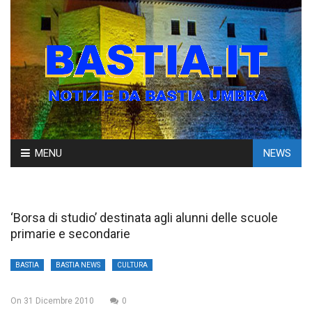
Skip
MENU
NEWS
to
content
‘Borsa di studio’ destinata agli alunni delle scuole
primarie e secondarie
BASTIA
BASTIA NEWS
CULTURA
On
31 Dicembre 2010
0