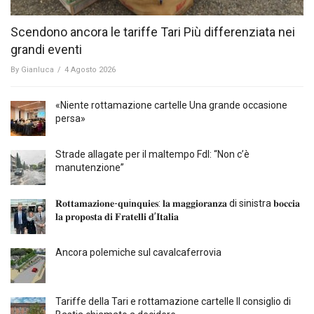
Scendono ancora le tariffe Tari Più differenziata nei
grandi eventi
By
Gianluca
/
4 Agosto 2026
«Niente rottamazione cartelle Una grande occasione
persa»
Strade allagate per il maltempo FdI: “Non c’è
manutenzione”
𝐑𝐨𝐭𝐭𝐚𝐦𝐚𝐳𝐢𝐨𝐧𝐞-𝐪𝐮i𝐧𝐪𝐮𝐢𝐞𝐬: 𝐥𝐚 𝐦𝐚𝐠𝐠𝐢𝐨𝐫𝐚𝐧𝐳𝐚 di sinistra 𝐛𝐨𝐜𝐜𝐢𝐚
𝐥𝐚 𝐩𝐫𝐨𝐩𝐨𝐬𝐭𝐚 𝐝𝐢 𝐅𝐫𝐚𝐭𝐞𝐥𝐥𝐢 𝐝’𝐈𝐭𝐚𝐥𝐢𝐚
Ancora polemiche sul cavalcaferrovia
Tariffe della Tari e rottamazione cartelle Il consiglio di