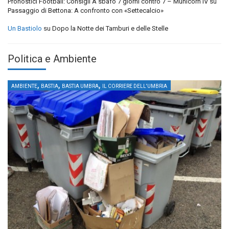
Pronostici Football: Consigli A sbafo 7 giorni contro 7 – Municorn IV
su
Passaggio di Bettona: A confronto con «Settecalcio»
Un Bastiolo
su
Dopo la Notte dei Tamburi e delle Stelle
Politica e Ambiente
,
,
,
AMBIENTE
BASTIA
BASTIA UMBRA
IL CORRIERE DELL'UMBRIA