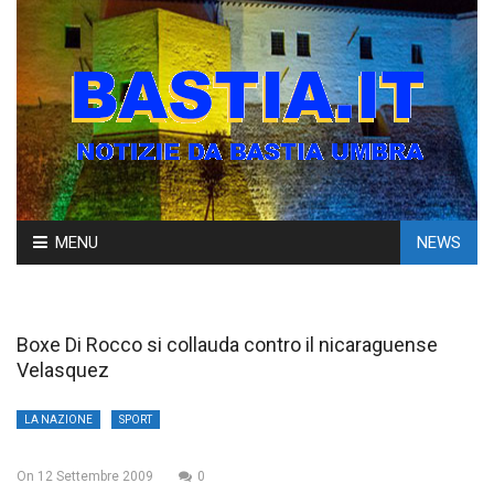
Skip
MENU
NEWS
to
content
Boxe Di Rocco si collauda contro il nicaraguense
Velasquez
LA NAZIONE
SPORT
On
12 Settembre 2009
0