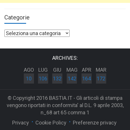
Categorie
Categorie
ARCHIVES:
AGO
LUG
GIU
MAG
APR
MAR
10
106
132
142
164
172
© Copyright 2016 BASTIA.IT - Gli articoli di stampa
vengono riportati in conformita' al D.L. 9 aprile 2003,
n_68 art 65 comma 1
Privacy
Cookie Policy
Preferenze privacy