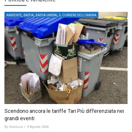
,
,
,
AMBIENTE
BASTIA
BASTIA UMBRA
IL CORRIERE DELL'UMBRIA
Scendono ancora le tariffe Tari Più differenziata nei
grandi eventi
By
Gianluca
/
4 Agosto 2026