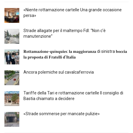
«Niente rottamazione cartelle Una grande occasione
persa»
Strade allagate per il maltempo FdI: “Non c’è
manutenzione”
𝐑𝐨𝐭𝐭𝐚𝐦𝐚𝐳𝐢𝐨𝐧𝐞-𝐪𝐮i𝐧𝐪𝐮𝐢𝐞𝐬: 𝐥𝐚 𝐦𝐚𝐠𝐠𝐢𝐨𝐫𝐚𝐧𝐳𝐚 di sinistra 𝐛𝐨𝐜𝐜𝐢𝐚
𝐥𝐚 𝐩𝐫𝐨𝐩𝐨𝐬𝐭𝐚 𝐝𝐢 𝐅𝐫𝐚𝐭𝐞𝐥𝐥𝐢 𝐝’𝐈𝐭𝐚𝐥𝐢𝐚
Ancora polemiche sul cavalcaferrovia
Tariffe della Tari e rottamazione cartelle Il consiglio di
Bastia chiamato a decidere
«Strade sommerse per mancate pulizie»