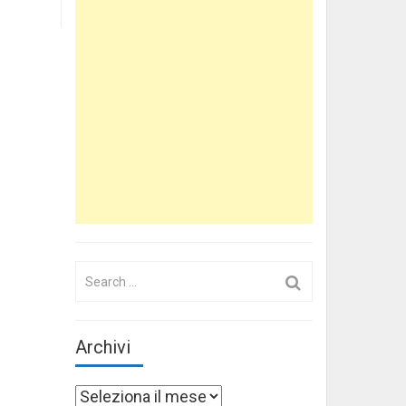
Search
for:
Archivi
Archivi