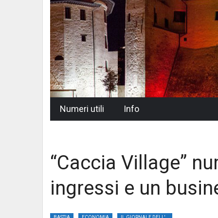
Skip
Numeri utili
Info
to
content
“Caccia Village” nu
ingressi e un busine
BASTIA
ECONOMIA
IL GIORNALE DELL'UMBRIA