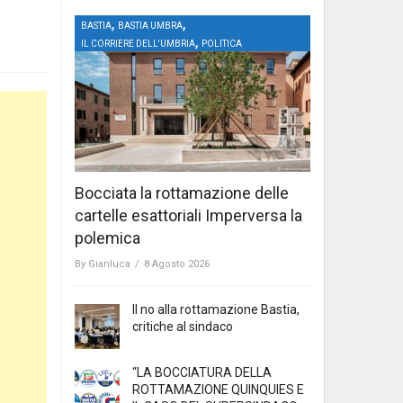
,
,
BASTIA
BASTIA UMBRA
,
IL CORRIERE DELL'UMBRIA
POLITICA
Bocciata la rottamazione delle
cartelle esattoriali Imperversa la
polemica
By
Gianluca
/
8 Agosto 2026
Il no alla rottamazione Bastia,
critiche al sindaco
“LA BOCCIATURA DELLA
ROTTAMAZIONE QUINQUIES E