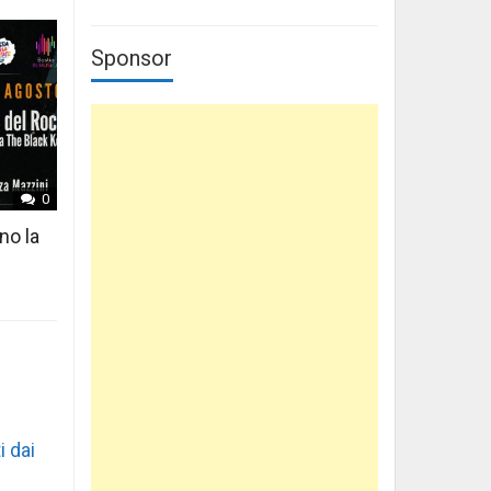
Sponsor
0
no la
i dai