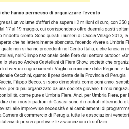
oni che hanno permesso di organizzare l’evento
ssi, un volume d’affari che supera i 2 milioni di curo, con 350 
 dal 17 al 19 maggio, cui corrispondono oltre duemila pasti soltan
to l’indotto creato. Sono questi i numeri di Caccia Village 2013, la 
ria aperta che ha letteralmente sbancato, facendo vivere a Umbria F
quale non si hanno precedenti nel Centro Italia, e che lancia in 
ellani, nell’Olimpo nazionale delle fiere dei settore outdoor. «Or
ara lo stesso Andrea Castellani di Fiera Show, società che organi
, di doverosi ringraziamenti. Voglio cominciare dalia Regione e d
ionale Cecchini, quanto il presidente della Provincia di Perugia
 Caccia, Filippo Becco, si sono dimostrati, come ogni anno, sensibi
lare, per di più organizzato da una società giovane. Il mio ringra
onibilità, come pure a Umbria Fiere. Anzi, per Umbria Fiere, per 
o dire che i nostri padroni di Gasasi sono dimostrati oltremodo ela
mprevisti, alle improvvise necessità e ai cambiamenti di programm
a Camera di commercio di Perugia, tutte le associazioni venatori
italiana di pesca sportiva e le associazioni di softair».