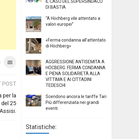
IL CASO DEL SUPERSINDACO
DI BASTIA
“A Höchberg vile attentato a
valori europei”
«Ferma condanna all’attentato
di Höchberg»
AGGRESSIONE ANTISEMITA A
HÖCBERG: FERMA CONDANNA
E PIENA SOLIDARIETÀ ALLA
VITTIMA E AI CITTADINI
 POST
TEDESCHI
 per la
Scendono ancora le tariffe Tari
Più differenziata nei grandi
ti del 25
eventi
Assisi.
Statistiche: