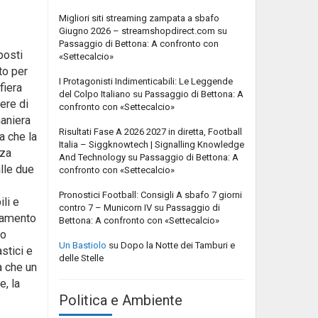
Migliori siti streaming zampata a sbafo
Giugno 2026 – streamshopdirect.com
su
Passaggio di Bettona: A confronto con
posti
«Settecalcio»
to per
I Protagonisti Indimenticabili: Le Leggende
fiera
del Colpo Italiano
su
Passaggio di Bettona: A
iere di
confronto con «Settecalcio»
maniera
Risultati Fase A 2026 2027 in diretta, Football
a che la
Italia – Siggknowtech | Signalling Knowledge
zza
And Technology
su
Passaggio di Bettona: A
alle due
confronto con «Settecalcio»
Pronostici Football: Consigli A sbafo 7 giorni
li e
contro 7 – Municorn IV
su
Passaggio di
ziamento
Bettona: A confronto con «Settecalcio»
lo
Un Bastiolo
su
Dopo la Notte dei Tamburi e
stici e
delle Stelle
a che un
e, la
Politica e Ambiente