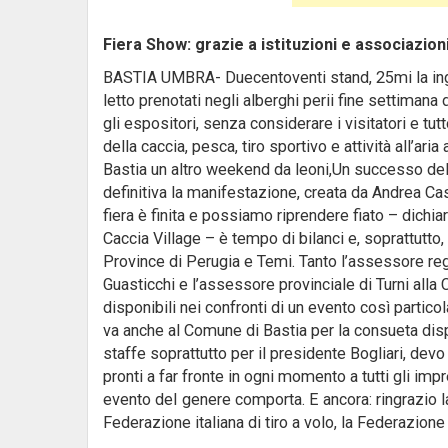
Fiera Show: grazie a istituzioni e associazi
BASTIA UMBRA- Duecentoventi stand, 25mi la ingre
letto prenotati negli alberghi perii fine settimana
gli espositori, senza considerare i visitatori e tut
della caccia, pesca, tiro sportivo e attività all’a
Bastia un altro weekend da leoni,Un successo del 
definitiva la manifestazione, creata da Andrea Cast
fiera è finita e possiamo riprendere fiato – dichi
Caccia Village – è tempo di bilanci e, soprattutto
Province di Perugia e Temi. Tanto l’assessore reg
Guasticchi e l’assessore provinciale di Turni alla
disponibili nei confronti di un evento così partico
va anche al Comune di Bastia per la consueta disp
staffe soprattutto per il presidente Bogliari, dev
pronti a far fronte in ogni momento a tutti gli i
evento deI genere comporta. E ancora: ringrazio l
Federazione italiana di tiro a volo, la Federazione 