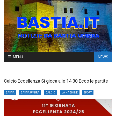
Skip
MENU
NEWS
to
content
Calcio Eccellenza Si gioca alle 14.30 Ecco le partite
BASTIA
BASTIA UMBRA
CALCIO
LA NAZIONE
SPORT