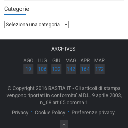
Categorie
Categorie
ARCHIVES:
AGO
LUG
GIU
MAG
APR
MAR
19
106
132
142
164
172
© Copyright 2016 BASTIA.IT - Gli articoli di stampa
vengono riportati in conformita' al D.L. 9 aprile 2003,
n_68 art 65 comma 1
Privacy
Cookie Policy
Preferenze privacy