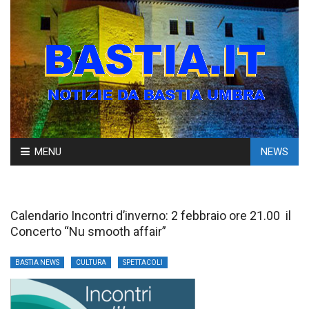
Skip
MENU
NEWS
to
content
Calendario Incontri d’inverno: 2 febbraio ore 21.00 il
Concerto “Nu smooth affair”
BASTIA NEWS
CULTURA
SPETTACOLI