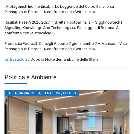
I Protagonisti Indimenticabili: Le Leggende del Colpo Italiano
su
Passaggio di Bettona: A confronto con «Settecalcio»
Risultati Fase A 2026 2027 in diretta, Football Italia – Siggknowtech |
Signalling Knowledge And Technology
su
Passaggio di Bettona: A
confronto con «Settecalcio»
Pronostici Football: Consigli A sbafo 7 giorni contro 7 – Municorn IV
su
Passaggio di Bettona: A confronto con «Settecalcio»
Un Bastiolo
su
Dopo la Notte dei Tamburi e delle Stelle
Politica e Ambiente
,
,
,
BASTIA
BASTIA UMBRA
LA NAZIONE
POLITICA