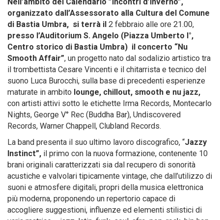
Nell’ambito del Calendario ”Incontri d’Inverno”,
organizzato dall’Assessorato alla Cultura del Comune
di Bastia Umbra, si terrà il
2 febbraio alle ore 21.00,
presso l’Auditorium S. Angelo (Piazza Umberto I°,
Centro storico di Bastia Umbra) il concerto “Nu
Smooth Affair”
, un progetto nato dal sodalizio artistico tra
il trombettista Cesare Vincenti e il chitarrista e tecnico del
suono Luca Burocchi, sulla base di precedenti esperienze
maturate in ambito
lounge, chillout, smooth e nu jazz
,
con artisti attivi sotto le etichette Irma Records, Montecarlo
Nights, George V° Rec (Buddha Bar), Undiscovered
Records, Warner Chappell, Clubland Records.
La band presenta il suo ultimo lavoro discografico, “
Jazzy
Instinct
”,
il primo con la nuova formazione, contenente 10
brani originali caratterizzati sia dal recupero di sonorità
acustiche e valvolari tipicamente vintage, che dall’utilizzo di
suoni e atmosfere digitali, propri della musica elettronica
più moderna, proponendo un repertorio capace di
accogliere suggestioni, influenze ed elementi stilistici di