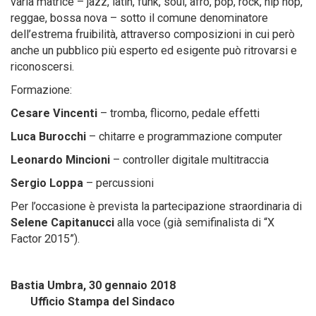
varia matrice – jazz, latin, funk, soul, afro, pop, rock, hip hop,
reggae, bossa nova – sotto il comune denominatore
dell’estrema fruibilità, attraverso composizioni in cui però
anche un pubblico più esperto ed esigente può ritrovarsi e
riconoscersi.
Formazione:
Cesare Vincenti
– tromba, flicorno, pedale effetti
Luca Burocchi
– chitarre e programmazione computer
Leonardo Mincioni
– controller digitale multitraccia
Sergio Loppa
– percussioni
Per l’occasione è prevista la partecipazione straordinaria di
Selene Capitanucci
alla voce (già semifinalista di “X
Factor 2015”).
Bastia Umbra, 30 gennaio 2018
Ufficio Stampa del Sindaco