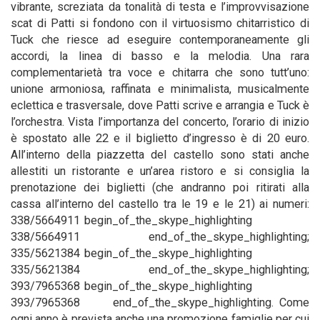
vibrante, screziata da tonalità di testa e l’improvvisazione
scat di Patti si fondono con il virtuosismo chitarristico di
Tuck che riesce ad eseguire contemporaneamente gli
accordi, la linea di basso e la melodia. Una rara
complementarietà tra voce e chitarra che sono tutt’uno:
unione armoniosa, raffinata e minimalista, musicalmente
eclettica e trasversale, dove Patti scrive e arrangia e Tuck è
l’orchestra. Vista l’importanza del concerto, l’orario di inizio
è spostato alle 22 e il biglietto d’ingresso è di 20 euro.
All’interno della piazzetta del castello sono stati anche
allestiti un ristorante e un’area ristoro e si consiglia la
prenotazione dei biglietti (che andranno poi ritirati alla
cassa all’interno del castello tra le 19 e le 21) ai numeri:
338/5664911 begin_of_the_skype_highlighting
338/5664911 end_of_the_skype_highlighting;
335/5621384 begin_of_the_skype_highlighting
335/5621384 end_of_the_skype_highlighting;
393/7965368 begin_of_the_skype_highlighting
393/7965368 end_of_the_skype_highlighting. Come
ogni anno è prevista anche una promozione famiglie per cui