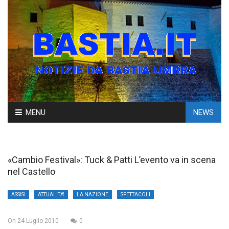
Skip
MENU
NEWS
to
content
«Cambio Festival»: Tuck & Patti L’evento va in scena
nel Castello
ASSISI
ATTUALITA'
LA NAZIONE
SPETTACOLI
On
24 Luglio 2010
0