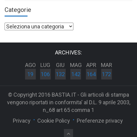
Categorie
Categorie
ARCHIVES:
AGO
LUG
GIU
MAG
APR
MAR
19
106
132
142
164
172
© Copyright 2016 BASTIA.IT - Gli articoli di stampa
vengono riportati in conformita' al D.L. 9 aprile 2003,
n_68 art 65 comma 1
Privacy
Cookie Policy
Preferenze privacy