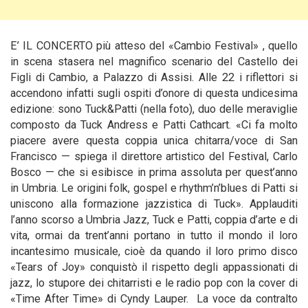
E’ IL CONCERTO più atteso del «Cambio Festival» , quello
in scena stasera nel magnifico scenario del Castello dei
Figli di Cambio, a Palazzo di Assisi. Alle 22 i riflettori si
accendono infatti sugli ospiti d’onore di questa undicesima
edizione: sono Tuck&Patti (nella foto), duo delle meraviglie
composto da Tuck Andress e Patti Cathcart. «Ci fa molto
piacere avere questa coppia unica chitarra/voce di San
Francisco — spiega il direttore artistico del Festival, Carlo
Bosco —
che si esibisce in prima assoluta per quest’anno
in Umbria. Le origini folk, gospel e rhythm’n’blues di Patti si
uniscono alla formazione jazzistica di Tuck». Applauditi
l’anno scorso a Umbria Jazz, Tuck e Patti, coppia d’arte e di
vita, ormai da trent’anni portano in tutto il mondo il loro
incantesimo musicale, cioè da quando il loro primo disco
«Tears of Joy» conquistò il rispetto degli appassionati di
jazz, lo stupore dei chitarristi e le radio pop con la cover di
«Time After Time» di Cyndy Lauper. La voce da contralto