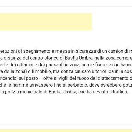
razioni di spegnimento e messa in sicurezza di un camion di m
oca distanza dal centro storico di Bastia Umbra
, nella zona compre
parte dei cittadini e dei passanti in zona, con le fiamme che hann
sta della zona) e il mobilio, ma senza causare ulteriori danni a co
cendio; sul posto – oltre ai vigili del fuoco del distaccamento d
che le fiamme arrivassero fino al serbatoio, dove avrebbero potu
a polizia municipale di Bastia Umbra, che ha deviato il traffico.