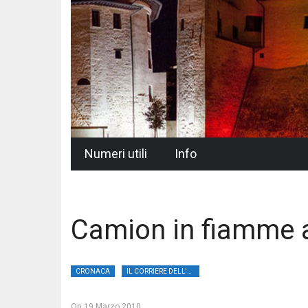
Skip
Numeri utili
Info
to
content
Camion in fiamme a
CRONACA
IL CORRIERE DELL'UMBRIA
On
19 Marzo 2010