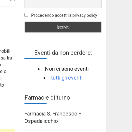
Procedendo accetti la privacy policy
obili
Eventi da non perdere:
sa tra
o
Non ci sono eventi
se o
tutti gli eventi
i
to
Farmacie di turno
Farmacia S. Francesco –
Ospedalicchio