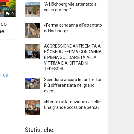
“A Höchberg vile attentato a
valori europei”
0
ico
«Ferma condanna all’attentato
ne
di Höchberg»
AGGRESSIONE ANTISEMITA A
HÖCBERG: FERMA CONDANNA
E PIENA SOLIDARIETÀ ALLA
VITTIMA E AI CITTADINI
TEDESCHI
i dai
Scendono ancora le tariffe Tari
Più differenziata nei grandi
eventi
«Niente rottamazione cartelle
Una grande occasione persa»
Statistiche: