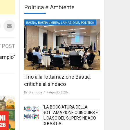
Politica e Ambiente
,
,
,
BASTIA
BASTIA UMBRA
LA NAZIONE
POLITICA
 POST
cempio”
Il no alla rottamazione Bastia,
critiche al sindaco
By
Gianluca
/
7 Agosto 2026
“LA BOCCIATURA DELLA
ROTTAMAZIONE QUINQUIES E
IL CASO DEL SUPERSINDACO
DI BASTIA