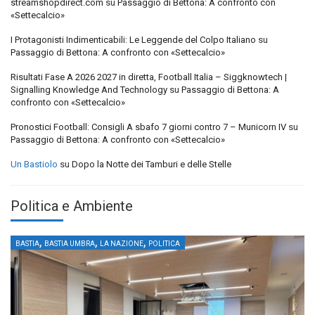
streamshopdirect.com
su
Passaggio di Bettona: A confronto con
«Settecalcio»
I Protagonisti Indimenticabili: Le Leggende del Colpo Italiano
su
Passaggio di Bettona: A confronto con «Settecalcio»
Risultati Fase A 2026 2027 in diretta, Football Italia – Siggknowtech |
Signalling Knowledge And Technology
su
Passaggio di Bettona: A
confronto con «Settecalcio»
Pronostici Football: Consigli A sbafo 7 giorni contro 7 – Municorn IV
su
Passaggio di Bettona: A confronto con «Settecalcio»
Un Bastiolo
su
Dopo la Notte dei Tamburi e delle Stelle
Politica e Ambiente
,
,
,
BASTIA
BASTIA UMBRA
LA NAZIONE
POLITICA