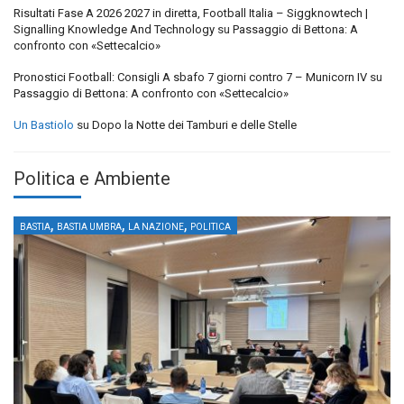
Risultati Fase A 2026 2027 in diretta, Football Italia – Siggknowtech |
Signalling Knowledge And Technology
su
Passaggio di Bettona: A
confronto con «Settecalcio»
Pronostici Football: Consigli A sbafo 7 giorni contro 7 – Municorn IV
su
Passaggio di Bettona: A confronto con «Settecalcio»
Un Bastiolo
su
Dopo la Notte dei Tamburi e delle Stelle
Politica e Ambiente
,
,
,
BASTIA
BASTIA UMBRA
LA NAZIONE
POLITICA