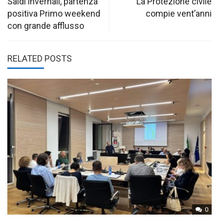
navigation
Saldi invernali, partenza
La Protezione civile
positiva Primo weekend
compie vent’anni
con grande afflusso
RELATED POSTS
0