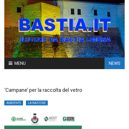
Skip
MENU
NEWS
to
content
‘Campane’ per la raccolta del vetro
AMBIENTE
LA NAZIONE