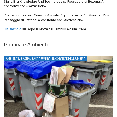
Signalling Knowledge And Technology
su
Passaggio di Bettona: A
confronto con «Settecalcio»
Pronostici Football: Consigli A sbafo 7 giorni contro 7 – Municorn IV
su
Passaggio di Bettona: A confronto con «Settecalcio»
Un Bastiolo
su
Dopo la Notte dei Tamburi e delle Stelle
Politica e Ambiente
,
,
,
AMBIENTE
BASTIA
BASTIA UMBRA
IL CORRIERE DELL'UMBRIA