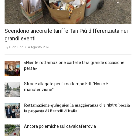
Scendono ancora le tariffe Tari Più differenziata nei
grandi eventi
By
Gianluca
/
4 Agosto 2026
«Niente rottamazione cartelle Una grande occasione
persa»
Strade allagate per il maltempo FdI: “Non c’è
manutenzione”
𝐑𝐨𝐭𝐭𝐚𝐦𝐚𝐳𝐢𝐨𝐧𝐞-𝐪𝐮i𝐧𝐪𝐮𝐢𝐞𝐬: 𝐥𝐚 𝐦𝐚𝐠𝐠𝐢𝐨𝐫𝐚𝐧𝐳𝐚 di sinistra 𝐛𝐨𝐜𝐜𝐢𝐚
𝐥𝐚 𝐩𝐫𝐨𝐩𝐨𝐬𝐭𝐚 𝐝𝐢 𝐅𝐫𝐚𝐭𝐞𝐥𝐥𝐢 𝐝’𝐈𝐭𝐚𝐥𝐢𝐚
Ancora polemiche sul cavalcaferrovia