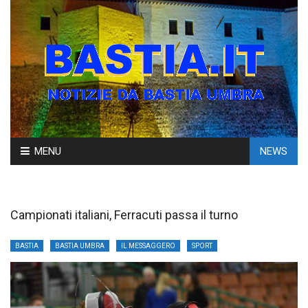
Skip
MENU
NEWS
to
content
Campionati italiani, Ferracuti passa il turno
BASTIA
BASTIA UMBRA
IL MESSAGGERO
SPORT